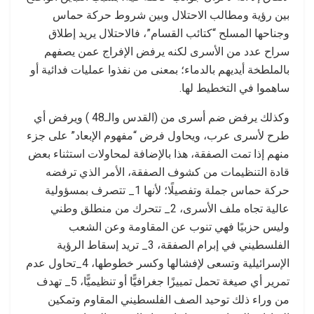
بين رؤية ومطالب الاحتلال وبين شروط حركة حماس
وجناحها المسلح “كتائب القسام”، فالاحتلال يريد إطلاق
سراح عدد من الأسرى لكنه يرفض الإفراج عمن يصفهم
بالملطخة أيديهم بالدماء؛ بمعنى من نفذوا عمليات فدائية أو
ساهموا في التخطيط لها.
وكذلك يرفض ضم أسرى من (القدس والـ48 ) ويرفض أي
طرح لأسرى عرب، ويحاول فرض “مفهوم الإبعاد” على جزء
منهم إذا تمت الصفقة، هذا بالإضافة لمحاولات استثناء بعض
قادة التنظيمات من كشوف الصفقة، الأمر الذي ترفضه
حركة حماس جملة وتفصيلًا؛ لأنها 1_ تتصرف بمسؤولية
عالية تجاه ملف الأسرى، 2_ تتحرك من منطلق وطني
وليس حزبيًا فهي تنوب عن المقاومة وعن الشعب
الفلسطيني في إبرام الصفقة، 3_ تريد إسقاط الرؤية
الإسرائيلية وتسعى لإفشالها وكسر خطوطها، 4_تحاول عدم
تمرير أي صيغة تحمل تمييزًا جغرافيًّا أو تنظيميًّا، 5_ تهدف
من وراء ذلك توحيد الصف الفلسطيني المقاوم وتمكين