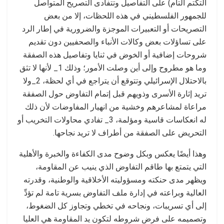
التكتم التام) على التفاصيل وتتفادى التصريح المتواصل
للجمهور الفلسطيني في هذه اللحظات، إلا من بعض
التصريحات أو التعبيرات الموجزة والضرورية في إطار الرد
على تساؤلات بعض وكالات الأنباء والصحفيين دون تقديم
شروحات إضافية أو الخوض في ثنايا وتفاصيل هذه الصفقة
وما هو مطروح وإلى أين وصلت الأمور؛ وذلك 1_ لأنها لا تثق
بالاحتلال الإسرائيلي وتتوقع أن يتراجع في أي لحظة، 2_ولا
تريد إثارة الأسرى وذويهم قبل إتمام التفاوض حول الصفقة
مراعاة لمشاعرهم وخشية من انهيار المفاوضات لأن ذلك
له انعكاسات قاسية ومؤلمة، 3_ تفادي محاولات التخريب أو
التحريض على الصفقة من أطراف لا تريد نجاحها.
وهذا أيضًا يعكس وبكل وضوح مدى الكفاءة والخبرة والأهلية
التي يتمتع بها طاقم التفاوض الذي ينيب عن المقاومة،
ويظهر مدى حنكته ومسؤوليته الأخلاقية والوطنية، وقدرته
العالية وبراعته في إدارة ملف التفاوض بسرية تامة لم تؤدِّ
إلى أي تسريبات، ونجاحه في تخطي وتجاوز كل الضغوط،
وتصميمه على فرض شروطه لتكون يد المقاومة هي العليا