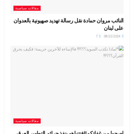
مقالات سياسية
النائب مروان حمادة نقل رسالة تهديد صهيونية بالعدوان
على لبنان
7
08/22/2024
مقالات سياسية
إصحوا من غفلتكم‼️فنتنياهو ينفذ جرائم التطهير العرقي