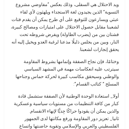
ويد الاحتلال هي السفلى، وذلك بعكس “مفاوضي مشروع
التسوية” الذين يجيدون لغة الاستجداء ويلهثون لأي لقاء
عبثي ويسارعون للتوقيع على أي طرح يمكن أن يقدم فتات
لشعبنا مقابل حصول الاحتلال على امتيازات ومصالح كبيرة،
فشتان بين من (يضرب الطاولة) ويفرض شروطه تحت
النار، وبين من يجلس ذليلًا مذعنا لرغبة العدو ويخيل إليه أنه
يحقق إنجازات لشعبنا.
وختامًا، فإن نجاح الصفقة وإتمامها بشروط المقاومة
سيترتب عليه انعكاسات مهمة في المشهد السياسي
والوطني وسيحقق مكاسب كبيرة لحركة حماس وجناحها
المسلح ” كتائب القسام”:
أولا_ استعادة الوحدة الوطنية لأن الصفقة ستشمل قادة
كبار من كافة التنظيمات من مستويات سياسية وعسكرية
والذين يمكن أن يقودوا حراكًا جِديًّا لإنهاء الانقسام.
ثانيا_ تعزيز دور المقاومة ورفع مكانتها لدى الجمهور
الفلسطيني والعربي والإسلامي وتقوية حاضنتها واتساع