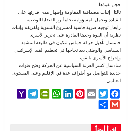
حجم نفوذها.
ثالثا_ إثبات مصداقية المقاومة وإظهار مدى قدرتها على
القيادة وتحمل المسؤولية تجاه أبرز القضايا الوطنية.
رابعا_ توجيه ضربة قاسية لمشروع التسوية ولفريقه وإثبات
نظرية أن القوة وحدها القادرة على تحرير الأسرى.
خامسا_ تأهيل حركة حماس لتكون في طليعة المشهد
السياسي والوطني بعد نجاحها في تحطيم القيد الإسرائيلي
وإخراج الأسرى بالقوة.
سادسا_ كسر العزلة السياسية عن الحركة وفتح قنوات
جديدة للتواصل مع أطراف عدة في الإقليم وعلى المستوى
العالمي.
Y
T
Pr
W
Li
Pi
E
T
F
a
el
in
h
n
nt
m
wi
a
S
G
h
e
tF
at
ke
er
ail
tt
ce
h
m
o
gr
ri
s
dI
es
er
b
ar
ail
اقرأ أيضاً