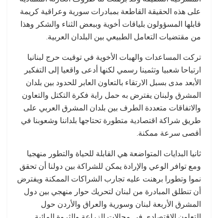
على هذه الحقيقة القاطعة بمبادرات سورية وعراقية كريمة
قابلها المسؤولون بلياقات أخوية وببعض الثناء والشكر وهذا
من مقتضيات التعامل الطبيعي بين البلدان العربية.
تركت المساعدات والهبات الأخوية في توقيت حرج لبنانيا
ارتياحا شعبيا وتثمينا رسمي لكنها أدعى واقعيا إلى التفكير
الأبعد مدى بسبل الارتقاء بالتعاون العابر للحدود بين بلدان
المشرق ولبنان يفترض به حمل راية فكرة التكتل والتعاون
والاتفاقات متعددة الطرف بين بلدان المشرق العربي على
طريق شراكة اقتصادية متطورة تحتاجها بلداننا وشعوبنا في
أقصى سرعة ممكنة.
ثانيا البدايات المتواضعة هي القابلة للحياة والتطور منهجيا
ومع توافر الوعي والإرادة يمكن للشراكة بين دولنا أن تحقق
نموا وتطورا برهنت عليه تجارب الشراكات الممكنة ويفترض
أن تنطلق المبادرة من لبنان لتحريك حوار منهجي بين دول
المشرق الأربعة لبنان وسورية والعراق والأردن حول
التعاون الاقتصادي في مجالات الزراعة والثروة المائية