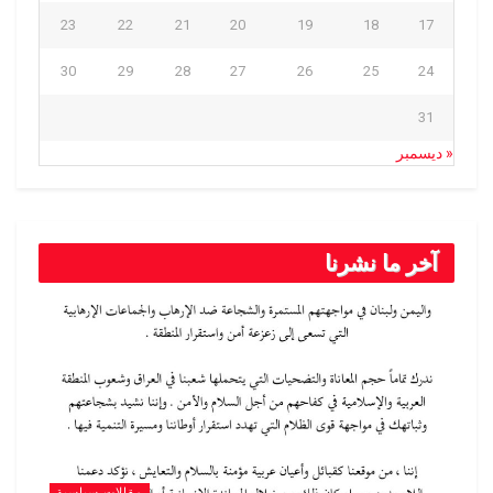
23
22
21
20
19
18
17
30
29
28
27
26
25
24
31
« ديسمبر
آخر ما نشرنا
مقالات سياسية