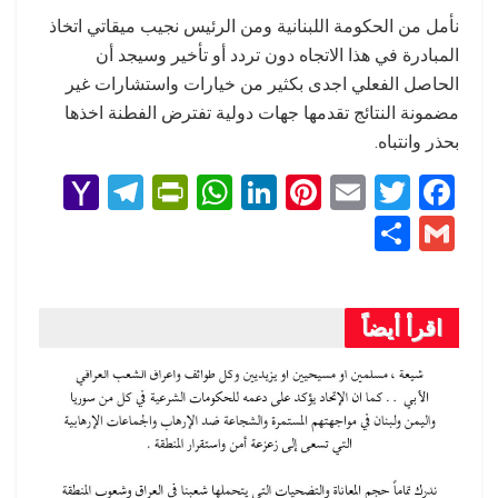
نأمل من الحكومة اللبنانية ومن الرئيس نجيب ميقاتي اتخاذ
المبادرة في هذا الاتجاه دون تردد أو تأخير وسيجد أن
الحاصل الفعلي اجدى بكثير من خيارات واستشارات غير
مضمونة النتائج تقدمها جهات دولية تفترض الفطنة اخذها
بحذر وانتباه.
Y
T
Pr
W
Li
Pi
E
T
F
a
el
in
h
n
nt
m
wi
a
S
G
h
e
tF
at
ke
er
ail
tt
ce
h
m
o
gr
ri
s
dI
es
er
b
ar
ail
o
a
e
A
n
t
o
اقرأ أيضاً
e
M
m
n
p
o
ail
dl
p
k
y