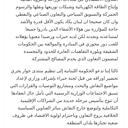
وإنتاج الطاقة الكهربائية وشبكات توزيعها ونقلها والرسوم
الجمركة والتسويق السياحي والتعاون الصناعي والنفطي
وان كان صحيحا ان لبنان يكاد يكون الأقل قدرة والأشد
حاجة للمؤازرة بين هؤلاء الأشقاء الذين بادروا جميعا
لمساعدته ونجدته لكن لديه خبرات ورصيدا معنويا يؤهلانه
للعب دور محوري في المبادرة والموالفة بين الحكومات
الشقيقة وبلورة التفاهمات العابرة للحدود والمجسدة
لمضمون التعاون الذي يخدم المصالح المشتركة.
ثالثا إننا ندعو الحكومة اللبنانية إلى تنظيم منتدى حوار يجري
تحضير اوراقه من قبل لجنة خبراء بإشراف وزاري لإعداد
مواضيع النقاش والبحث ومشاريع التوصيات والقرارات التي
تسبق الاجتماعات الوزارية الرسمية التي نأمل حال انعقادها
أن تتوج بتأسيس مرحلة جديدة من الشراكات الإقليمية
التكاملية ولتوضع خارج النقاش سائر العناوين السياسية
الخلافية بروح التعاون وباحترام اولوية الاقتصاد في ظروف
صعبة تجتازها بلدان المنطقة.