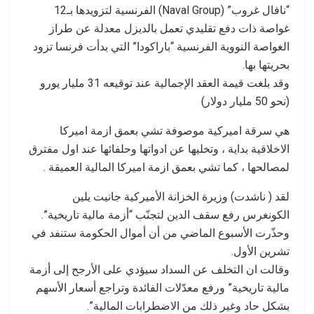
“نافال غروب” (Naval Group) الفرنسية لتزويدها بـ12
غواصة ذات دفع تقليدي تعمل بالديزل معدلة عن طراز
الغواصة النووية الفرنسية “باراكودا” التي بدأت فرنسا تزود
بحريتها بها.
وقد بلغت قيمة العقد الإجمالية عند توقيعه 31 مليار يورو
(نحو 50 مليار دولار)
هي سرقة اميركية موصوفة تشي بعمق ازمة اميركا
الاخلاقية بداية ، وتخليها عن ادواتها وحلفائها عند اول مفترق
لمصالحها ، كما تشي بعمق ازمة اميركا المالية العميقة .
لقد ( ناشدت) وزيرة الخزانة الأميركية جانيت يلين
الكونغرس رفع سقف الدين لتجنّب “أزمة مالية تاريخية”.
وحذّرت الأسبوع الماضي من أن أموال الحكومة ستنفد في
تشرين الأول.
وقالت ان التخلف عن السداد سيؤدي على الأرجح إلى أزمة
مالية تاريخية” ورفع معدّلات الفائدة وتراجع أسعار الأسهم
بشكل حاد وغير ذلك من الاضطرابات المالية”.