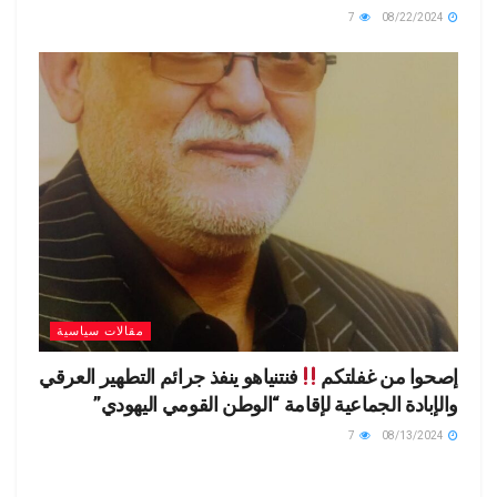
7
08/22/2024
مقالات سياسية
إصحوا من غفلتكم
فنتنياهو ينفذ جرائم التطهير العرقي
والإبادة الجماعية لإقامة “الوطن القومي اليهودي”
7
08/13/2024