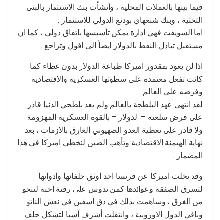
فيما بينها بالعملات المحلية ، وأنشأت بنك الاستثمار بالبنى
التحتية ، وبنك شنغهاي بودنغ الدولي للاستثمار .
اما السويفت فهي ادارة يمكن تأسيسها باتفاق دولي ، كما ان
مستقبل تبادل النفط بالدولار ايضاً الى افول وتراجع .
اذا لن يعود بمقدور اميركا طباعة الدولار بدون غطاء كما
كانت تفعل معتمدة على سطوتها العسكرية والاقتصادية
وفرضه على العالم .
لقد انتهى عهد البلطجة بالعالم ولم يعد بلطجي الدنيا قادر
على فرض سلعته – الدولار – بالقوة العسكرية المهزومة
ولا قادر على تغطية العدو الصهيوني الغارق بالازمات ، بعد
نهاية الهيمنة الاقتصادية وتأهب الصين لتخطي اميركا في هذا
المضمار .
وقد تخلت اميركا عن فرنسا احد اوثق حلفائها وادواتها
لتسرق الصفقة وعوائدها كمن يدوس على رقبة اخيه لينجو
من الغرق ، وساهمت بذلك في دق اسفين في نعش الناتو
وباقي الدول الاوروبية ، وانتقلت أشرف آسيا لتشكل حلف