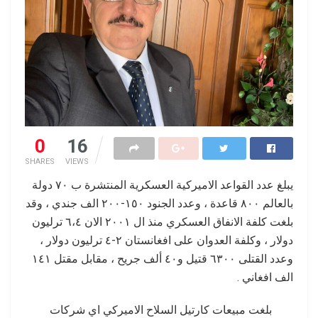
0
16
SHARES
VIEWS
يبلغ عدد القواعد الاميركية العسكرية المنتشرة ب ٧٠ دولة
بالعالم ٨٠٠ قاعدة ، وعدد الجنود ١٥٠-٢٠٠ الف جندي ، وقد
بلغت كلفة الانفاق العسكري منذ ال ٢٠٠١ الان ٦،٤ ترليون
دولار ، وكلفة العدوان على افغانستان ٢-٤ ترليون دولار ،
وعدد القتلى ٦٣٠٠ قتيل و٤٠ ألف جريح ، مقابل مقتل ١٤١
الف افغاني .
بلغت مبيعات كارتيل السلاح الاميركي اي شركات