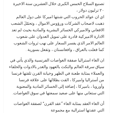
تصنيع السلاح الخمس الكبرى خلال العشرين سنة الاخيرة
٢٠ ترليون دولار ،
اي ان عوائد الحروب التي شنتها اميركا على دول العالم
ذهبت لاصحاب الشركات ورؤوس الاموال ، وتحمّلَ الشعب
الافغاني والاميركي الخسائر البشرية والمادية بحيث لم تعد
الادارة الاميركية قادرة على تمويل العدوان على شعوب
العالم الامر الذي يفسر السعار على نهب ثروات الشعوب
كما فعلت بالعراق ، وافغانستان ، وتفعل بسورية .
ان الغاء استراليا صفقة الغواصات الفرنسية والذي يأتي في
سياق سرقة العالم والنكث بالعهود والغدر بالادوات والحلفاء
والعملاء بمثابة طعنة في الظهر وخيانة القرن تلقتها فرنسا
من أستراليا واميركا ، القت بظلالها على علاقة فرنسا
وأوروبا ، باميركا ، إضافة إلى الخسائر المادية والمعنوية
التي ستعاني منها على صعيد سمعتها في سوق الغواصات.
أن الغاء العقد بمثابة الغاء “عقد القرن” لصفقة الغواصات
التي عقدتها استرالية مع مجموعة