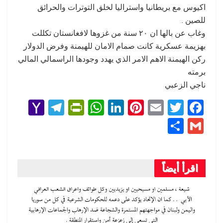
اكيوس مع بريطانيا واستراليا لخلق التوترات والحرائق
للصين .
وغاب عن بالها ان ٢٠ سنة من غزوها لافغانستان تكللت
بهزيمة عسكرية كانت صمام الامان للهيمنة وفرض الدولار
ركن الهيمنة الاهم الامر الذي يهدد وجودها الراسمالي المالي
برمته
ناجي الزعبي
Y
T
Pr
W
Li
Pi
E
T
F
a
el
in
h
n
nt
m
wi
a
S
G
h
e
tF
at
ke
er
ail
tt
ce
h
m
o
gr
ri
s
dI
es
er
b
ar
ail
o
a
e
A
n
t
o
اقرأ أيضاً
e
M
m
n
p
o
ail
dl
p
k
y