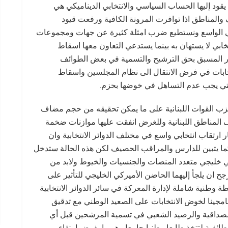
قود إليها الحساب السياسي والانتخابي الديناميكي هي
 والمناطق اذا توافرت المرونة الكافية ورفعت قيود
ي الواسع ونستطيع ضرب امثلة كثيرة عن جهات ومجموعات
ي لا يستهان به بينما يستدعي التعاون معها اسقاط
ثار المسبق بحق الترشيح والتسمية في بعض الطوائف
خابات في فرض الانتقال الى نظام المجلسين واسقاط
لتي يجب عدم التساهل في خوضها بحزم.
د حزب القوات اللبنانية على ما يمكن تحقيقه من حجم مضاف
 المناطق اللبنانية وللغرض انفقت عليها موازنات ضخمة
 ارتقاب انتخابي واسع في مختلف الدوائر الانتخابية وان
كما يتبين للدارس والمراقب الحصيف لكن هذه الحالة ستدخل
كي خليجي متعدد المنصات والجنسيات والخيوط ولابد من
ح ان يلجأ إليهما الحاضن الأميركي الخليجي للتأثير على
ة وطنية شاملة لإدارة المعركة في سائر الدوائر الانتخابية
مجينا لخوض الانتخابات على الصعيد الوطني مع تدقيق
لمصداقية والرصيد الشعبي في تسمية المرشحين قبل أي
طائفية لتتخذ طابعا وطنيا جامعا وهو ما يفرض ارتقاء