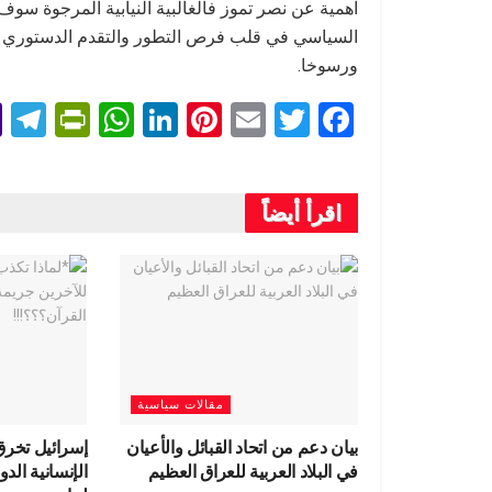
اهمية عن نصر تموز فالغالبية النيابية المرجوة سوف
السياسي في قلب فرص التطور والتقدم الدستوري وال
ورسوخا.
T
Pr
W
Li
Pi
E
T
F
l
in
h
n
nt
m
wi
a
e
tF
at
ke
er
ail
tt
ce
اقرأ أيضاً
r
ri
s
dI
es
er
b
a
e
A
n
t
o
m
n
p
o
dl
p
k
y
مقالات سياسية
بيان دعم من اتحاد القبائل والأعيان
إسرائيل تخرق 
في البلاد العربية للعراق العظيم
الإنسانية الد