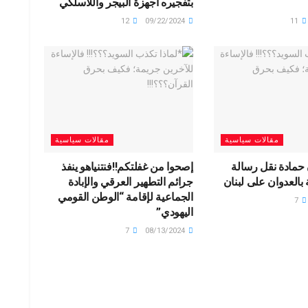
بتفجيره أجهزة البيجر واللاسلكي
12
09/22/2024
11
مقالات سياسية
مقالات سياسية
 حمادة نقل رسالة
إصحوا من غفلتكم‼️فنتنياهو ينفذ
 بالعدوان على لبنان
جرائم التطهير العرقي والإبادة
الجماعية لإقامة “الوطن القومي
7
اليهودي”
7
08/13/2024