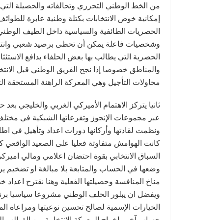
من الخط الوطني التحرري وتحالفاته والحصيلة التي ي
إمكانية خوض الانتخابات بكتلة وطنية عابرة للطوائف
الحصريات الطائفية والسياسية داخل الطيف الوطن
وشخصيات فاعلة يمكن أن تحظى برصيد شعبي وانتخاب
الحصرية التي يطالب بها بعض الحلفاء بدافع الاستئ
والمناطق خصوصا إذا نجح الفريق الوطني قبل الانت
محاولات التأجيل وهي المعركة الراهنة المستحقة ا
ثانيا يتركز الاهتمام الأميركي الغربي والخليجي بع
عبر مجموعات الإنجوز وتفرعاتها الشبكية في مختلف
ونظمت لقادتها وأركانها دورات اعداد وتأهيل في اطار
كانت الهوامش متفاوتة فعليا على الصعيد الواقعي 
السباق الانتخابي بقوة احتضان اعلامي ومالي امير
وضعها في الحساب والمتابعة بلا مبالغة او تضخيم يرج
مناخ المنافسة وحصيلتها الفعلية وهنا نقترح اعداد خط
ويفضل ان يبلور الحلف الوطني مشروعا سياسيا برنا
الخيارات الإسمية لصالح تحسين نوعيتها ومراعاة ا
حساب آخر واخراج المعركة الانتخابية من القوالب ال