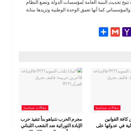
 تتيح تحديث البنية العامة لمؤسسات الدولة وتضع النظام
مؤسساتي كما أنها تعمق الوحدة الوطنية وتزيدها متانة
S
G
Y
h
m
a
e
ar
ail
h
e
o
g
o
M
ail
مقالات سياسية
مقالات سياسية
كافة القوانين
مجرم الحرب نتنياهو بدأ تنفيذ حرب
ولية في عدوانها على
الإبادة التوراتية ضد الشعب اللبناني