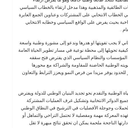
يات الطائفية والمذهبية وهذا مدخل ارتقاء بالخطاب السياسي
 في الخطاب الانتخابي على المشتركات وعناوين الجمع العابرة
ناخبة بحيث يفرض على الواقع السياسي وخطابه الانتخابي
م .
بناني لا يجب تفويتها او هدرها وندعو إلى مشورة وطنية واسعة
يفية تحويلها إلى محطة نوعية في مسار تطوير الحياة العامة
بل المؤسسات والنظام السياسي الذي يفترض فتح سقفه
ويته الوطنية الحاضنة للمقاومة والشراكة مع محورها
ر للحدود يوفر مزيدا من فرص النمو ويعزز الترابط والتعاون
ة الوطنية والتقدم نحو تجديد البنيان الوطني للدولة ويفترض
يع الدوائر الانتخابية وتشكيل غرف العمليات المشتركة
حملات وجوجلة الأفضليات في الترشيح في النظاق الوطني
فهذه المعركة مهمة ومفصلية لا تحتمل التراخي والتماهل أو
دارتها الناجحة ملحمة يمكن ان تحقق نتائج مبهرة لا تقل