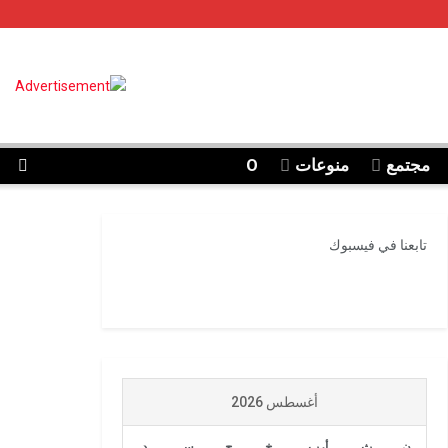
مجتمع
منوعات
O
تابعنا في فيسبوك
أغسطس 2026
ن
ث
أرب
خ
ج
س
د