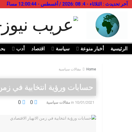
آخر تحديدث : الثلاثاء - 4: 08 :2026 / أغسطس - 12:00:44 مساءً
الرئيسية
أخبار منوعة
سياسة
اقتصاد
أدب
بح
Home
مقالات سياسية
حسابات ورؤية انتخابية في زمن ا
0
0
10/01/2021
in
مقالات سياسية