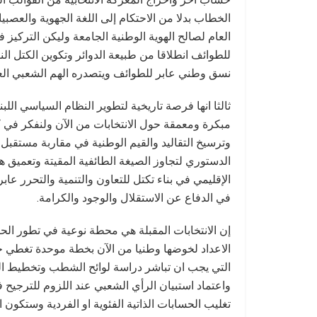
الخطاب بدلا من الاحتكام إلى اللغة الجهوية والعصب
العام لصالح الهوية الوطنية الجامعة وليكن التركيز
للطوائف انطلاقا من طبيعة الدوائر وتكوين الكتل ال
نسق وطني عابر للطوائف ويتصدره الهم الشعبي العا
ثالثا انها فرصة تاريخية لتطوير النظام السياسي الل
مبكرة ومعمقة حول الانتخابات من الآن ولنفكر في ك
وترسيخ التقاليد والقيم الوطنية في مقاربة مستق
الدستوري لتجاوز الصيغة الطائفية المقيتة وتعميق ه
الإقليمي في بناء تكتل للتعاون والتنمية والتحرر عاب
في الدفاع عن الاستقلال والوجود والكرامة.
إن الانتخابات المقبلة هي محطة نوعية في تطور الحيا
الاعداد لخوضها وطنيا من الآن بخطة موحدة تغطي جم
التي يجب ان تباشر دراسة لوائح الشطب وتخطيط ال
واعتماد استبيان الرأي الشعبي عند اللزوم للترجيح 
تغليب الحسابات الذاتية الفئوية او الفردية وستكون ا