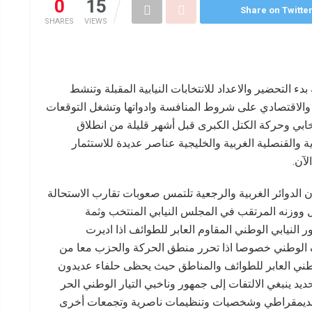
0
15
Share on Twitte
SHARES
VIEWS
ء التحضير والاعداد للانتخابات النيابية المقبلة وتنشط
الي والاقتصادي على شروط المنافسة وادواتها وتشغل التوقعات
خابي وحركة الكتل الكبرى قبل أشهر قليلة من انطلاق
والقنصلية الغربية والخليجية عناصر عديدة للاستثمار
لآن.
 أن الدوائر الغربية والرجعية تلتمس صعوبات تقارب الاستحالة
ووزنه المرتقب في المجلس النيابي المنتخب وثمة
النيابي الوطني المقاوم العابر للطوائف اذا اديرت
ف الوطني خصوصا اذا تحرر منطق الحركة والحزب معا من
طني العابر للطوائف والمناطق حيث يحظى حلفاء عديدون
حديد ينبغي الالتفات إلى جمهور وناخبي التيار الوطني الحر
 الديمقراطي وشخصيات وتنظيمات ناصرية وتجمعات أخرى