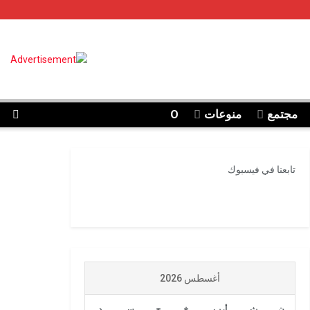
مجتمع
منوعات
O
تابعنا في فيسبوك
أغسطس 2026
ن
ث
أرب
خ
ج
س
د