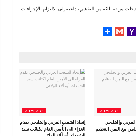
دخلت موجة ثالثة من التفشي، داعية إلى الالتزام بالإجراءات
S
G
Y
h
m
a
e
ar
ail
h
e
o
g
o
M
ail
عربي ودولي
عربي ودولي
العربي والخليجي
إتحاد الشعب العربي والخليجي يقدم
امن مع اليمن العظيم
العزاء الى الأمين العام لكتائب سيد
الشهداء، أبو آلاء الولائي