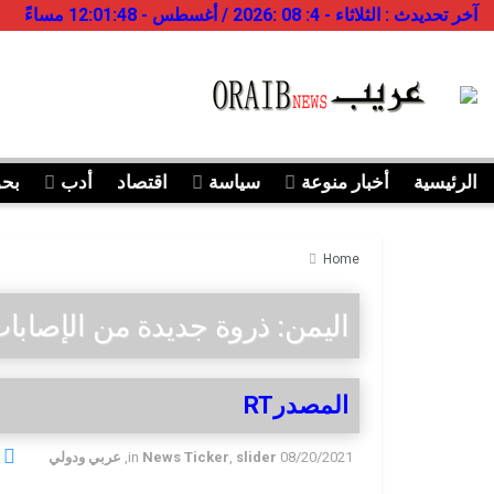
آخر تحديدث : الثلاثاء - 4: 08 :2026 / أغسطس - 12:01:48 مساءً
الرئيسية
أخبار منوعة
سياسة
اقتصاد
أدب
بح
Home
اليمن: ذروة جديدة من الإصابات
المصدرRT
08/20/2021
slider
,
News Ticker
in
,
عربي ودولي