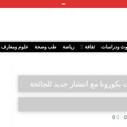
وث ودراسات
ثقافة
رياضة
طب وصحة
علوم ومعارف
 بكورونا مع انتشار جديد للجائحة
0
0