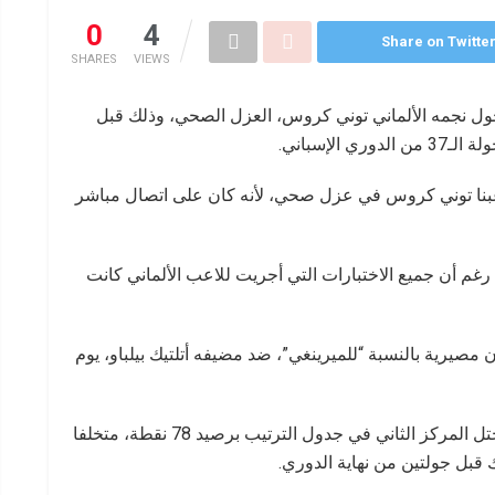
0
4
Share on Twitte
SHARES
VIEWS
دخول نجمه الألماني توني كروس، العزل الصحي، وذلك قبل
الإسباني.
اعبنا توني كروس في عزل صحي، لأنه كان على اتصال مباشر
غم أن جميع الاختبارات التي أجريت للاعب الألماني كانت
ن مصيرية بالنسبة “للميرينغي”، ضد مضيفه أتلتيك بيلباو، يوم
ويصارع ريال مدريد على لقب بطل الدوري، حيث يحتل المركز الثاني في جدول الترتيب برصيد 78 نقطة، متخلفا
 قبل جولتين من نهاية الدوري.