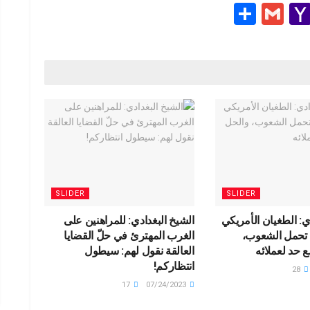
S
G
Y
h
m
a
e
ar
ail
h
e
o
g
o
M
ail
SLIDER
SLIDER
ي: الطغيان الأمريكي
الشيخ البغدادي: للمراهنين على
ة تحمل الشعوب،
الغرب المهترئ في حلّ القضايا
 حد لعملائه
العالقة نقول لهم: سيطول
انتظاركم!
28
17
07/24/2023