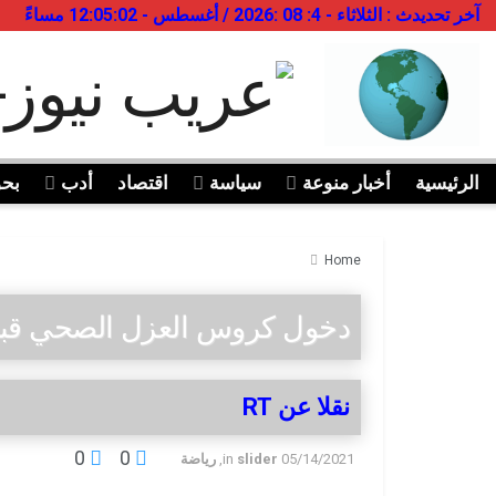
آخر تحديدث : الثلاثاء - 4: 08 :2026 / أغسطس - 12:05:02 مساءً
الرئيسية
أخبار منوعة
سياسة
اقتصاد
أدب
بح
Home
دخول كروس العزل الصحي قبل
نقلا عن RT
0
0
05/14/2021
slider
in
,
رياضة