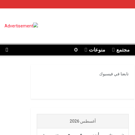
مجتمع
منوعات
O
تابعنا في فيسبوك
أغسطس 2026
ن
ث
أرب
خ
ج
س
د