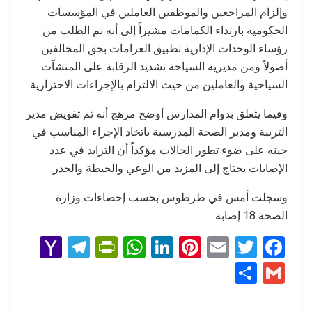
وإلزام المراجعين والموظفين العاملين في المؤسسات
الحكومية بارتداء الكمامات مشيراً إلى أنه تم الطلب من
رؤساء الوحدات الإدارية تطبيق الغرامات بحق المخالفين
أصولاً ومن مديرية السياحة تشديد الرقابة على المنشآت
السياحية والعاملين من حيث الالتزام بالإجراءات الاحترازية.
وفيما يتعلق بدوام المدارس أوضح مرهج أنه تم تفويض مدير
التربية ومدير الصحة المدرسية باتخاذ الإجراء المناسب في
حينه على ضوء تطور الحالات مؤكداً أن التزايد في عدد
الإصابات يحتاج إلى المزيد من الوعي والحيطة والحذر.
وسجلت أمس في طرطوس بحسب إحصاءات وزارة
الصحة 18 إصابة.
Y
T
Pr
W
Li
Pi
E
T
F
a
el
in
h
n
nt
m
wi
a
S
G
h
e
tF
at
ke
er
ail
tt
ce
h
m