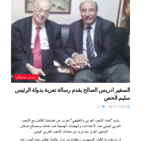
ail
dl
p
k
y
عربي ودولي
السفير ادريس الصالح يقدم رسالة تعزية بدولة الرئيس
سليم الحص
22
08/27/2024