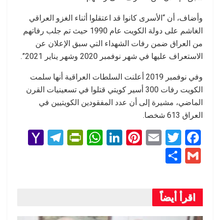
وأضاف، أن “الأسرى كانوا قد اعتقلوا أثناء الغزو العراقي
الغاشم على دولة الكویت عام 1990 حیث تم جلب رفاتھم
من العراق ضمن رفات الشھداء التي سبق الإعلان عن
الاستعراف علیھا في شھر نوفمبر 2020 وشھر ینایر 2021”.
وفي نوفمبر 2019 أعلنت السلطات العراقية أنها سلمت
الكويت رفات 300 أسير كويتي قتلوا في تسعينيات القرن
الماضي، مشيرة إلى أن عدد المفقودين الكويتيين في
العراق 613 شخصا.
Y
T
Pr
W
Li
Pi
E
T
F
a
el
in
h
n
nt
m
wi
a
S
G
h
e
tF
at
ke
er
ail
tt
ce
h
m
o
gr
ri
s
dI
es
er
b
ar
ail
o
a
e
A
n
t
o
اقرأ أيضاً
e
M
m
n
p
o