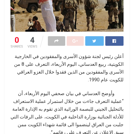
0
4
SHARES
VIEWS
أعلن رئیس لجنة شؤون الأسرى والمفقودین في الخارجیة
الكویتیة، ربیع العدساني، اليوم الأربعاء، التعرف على 8 من
الأسرى والمفقودین من الذين فقدوا خلال الغزو العراقي
للكويت عام 1990.
وأوضح العدساني في بیان صحفي الیوم الأربعاء، أن
“عملية التعرف جاءت من خلال استمرار عملیة الاستعراف
بالتحلیل الجیني للبصمة الوراثیة الذي تقوم به الإدارة العامة
للأدلة الجنائیة بوزارة الداخلیة في الكویت، على الرفات التي
جلبت من العراق لینضموا الى قائمة شھداء الكویت ممن
سبق الإعلان عن التعرف على رفاتھم”.