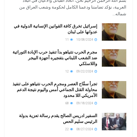
بسم الله الرحمن الرحيم نحن، اتحاد القبائل والأعيان في البلاد
العربية، نؤكد تضامننا ودعمنا الكامل لحكومة وشعب العراق من
شماله...
إسرائيل تخرق كافة القوانين الإنسانية الدولية في
عدوانها على لبنان
11
10/08/2024
مجرم الحرب نتنياهو بدأ تنفيذ حرب الإبادة التوراتية
ضد الشعب اللبناني بتفجيره أجهزة البيجر
واللاسلكي
12
09/22/2024
تجرأ سفّاح العصر ومجرم الحرب نتنياهو على تنفيذ
محاولة القتل الجماعي أمس واليوم نتيجة الدعم
الأمريكي اللا محدود
68
09/18/2024
السفير ادريس الصالح يقدم رسالة تعزية بدولة
الرئيس سليم الحص
22
08/27/2024