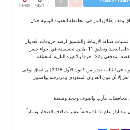
Share on Twitte
SHARES
VIEWS
عودي 156 خرقاً جديداً لاتفاق وقف إطلاق النار في محافظة الحديدة اليمنية خلال
مليات ضباط الارتباط والتنسيق لرصد خروقات العدوان
قوله إن من بين الخروقات غارتين لطيران تجسسي على التحيتا وتحليق 11 طائرة تجسسية في أجواء حيس
وكانت الأطراف اليمنية توصلت خلال محادثاتها بالسويد في الثالث عشر من كانون الأول 2018 إلى اتفاق لوقف
 تعز إلا أن قوى العدوان السعودي ومرتزقته يواصلون
ويواصل النظام السعودي عدوانه على الشعب اليمني منذ آذار عام 2015 مخلفاً عشرات آلاف الضحايا ودماراً