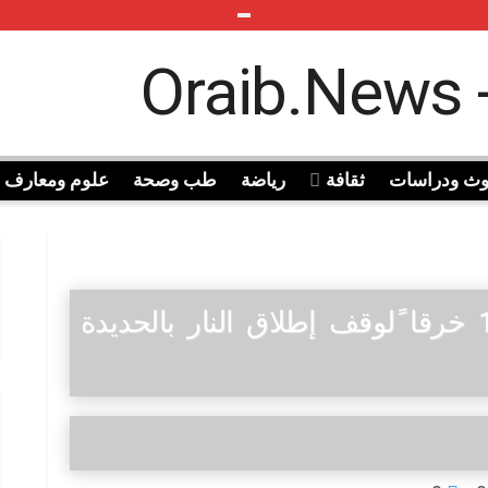
وث ودراسات
ثقافة
رياضة
طب وصحة
علوم ومعارف
العدوان السعودي يرتكب 156 خرقا ًلوقف إطلاق النار بالحديدة