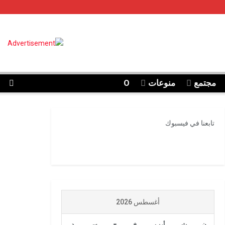
مجتمع
منوعات
O
تابعنا في فيسبوك
أغسطس 2026
ن
ث
أرب
خ
ج
س
د