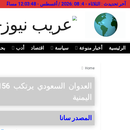
آخر تحديدث : الثلاثاء - 4: 08 :2026 / أغسطس - 12:03:48 مساءً
الرئيسية
أخبار منوعة
سياسة
اقتصاد
أدب
بح
Home
اليمنية
المصدر سانا