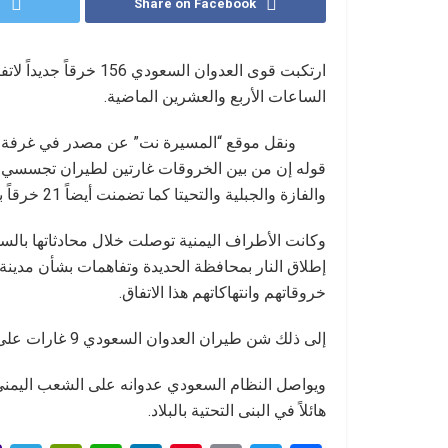
r
Share on Facebook
ارتكبت قوى العدوان الس
الساعات الأربع والعشرين الماضية.
ونقل موقع “المسيرة نت” عن مصدر في غرفة ع
والفازة والجبلية والتحيتا كما تضمنت أيضاً 21 خرقاً بقصف مدفعي و122 خرقاً بالأعيرة النارية المختلفة.
إطلاق النار بمحافظة الحديدة وتفاهمات بشأن مدينة
خروقاتهم وانتهاكاتهم هذا الاتفاق.
إلى ذلك شن طيران العدوان السعودي 9 غارات على محافظات مآرب والجوف وحجة وصعدة.
هائلاً في البنى التحتية بالبلاد.