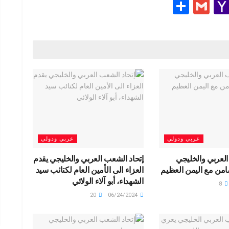
S
G
Y
h
m
a
e
ar
ail
h
e
o
g
o
M
ail
عربي ودولي
عربي ودولي
العربي والخليجي
إتحاد الشعب العربي والخليجي يقدم
امن مع اليمن العظيم
العزاء الى الأمين العام لكتائب سيد
الشهداء، أبو آلاء الولائي
8
20
06/24/2024