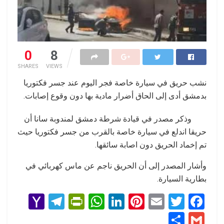
0
8
SHARES
VIEWS
نشب حريق في سيارة خاصة فجر اليوم عند جسر فكتوريا
بدمشق أدى إلى الحاق أضرار مادية بها دون وقوع إصابات.
وذكر مصدر في قيادة شرطة دمشق لمندوبة سانا أن
حريقا اندلع في سيارة خاصة بالقرب من جسر فكتوريا حيث
تم إخماد الحريق دون اصابة سائقها.
وأشار المصدر إلى أن الحريق ناجم عن ماس كهربائي في
بطارية السيارة.
Y
T
Pr
W
Li
Pi
E
T
F
a
el
in
h
n
nt
m
wi
a
S
G