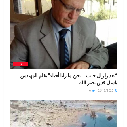
SLIDER
“بعد زلزال حلب .. نحن ما زلنا أحياء” بقلم المهندس
باسل قس نصر الله
6
02/12/2023