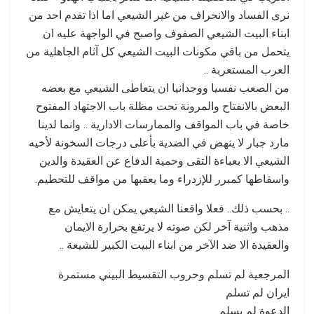
نرى الفساد والانحراف من غير الشيعي اما اذا تقدم احد من
ابناء البيت الشيعي الصفوف واصبح في الواجهة عليه ان
يتحمل من باقي مكونات البيت الشيعي كل آثام الجاهلية من
العرب المستعربة ..
من الصعب نفسيا ووجدانيا ان يتعاطى الشيعي مع بعضه
البعض بالانفتاح والمرونة تحت مظلة باب الاجتهاد المفتوح
خاصة في باب المواقف والممارسات الادارية .. وانما لدينا
مارد جبار لا ينهض في الضدية بأعلى درجات السخونة لأخيه
الشيعي الا بعباءة التقى وحمية الدفاع عن العقيدة والدين
واسقاطها كمبرر للإزدراء وما يعقبها من مواقف للتحطيم.
.. بحسب ذلك.. فعلا واقعنا الشيعي يمكن ان يتعايش مع
مذهب واثنية آخر لكن صوته لا يرتفع بحرارة الايمان
والعقيدة الا ضد الآخر من ابناء البيت الكبير للشيعة ..
المرجعية لم تسلم وحروب التقسيط البيني مستمرة
ايران لم تسلم
الدعوة لم يسلم