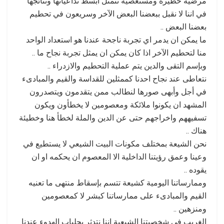
مرضية خطيرة ومستعصية تتمثل ابسط تداعياتها ونتائجها
في اننا لا نقبل ببعضنا البعض الآخر وسريعون في تحطيم
بعضنا البعض ..
ما يمكن ان يدمر اي تجربة ناجحة عندنا هو استعداد الواحد
منا لتحطيم الآخر اذا كان يمكن ان يمثل تجربة نجاح ما ..
وبإسم التقى والدين يتم عملية التحطيم والازدراء ..
نتعاطى عند نجاح احدنا كممثلين للقداسة والقيم والمبادىء
في أجل وأبهى صورها لنطالب ممن يتقدمون ويتصدرون
المشهد ان يكونوا ملائكة ومعصومين لا يخطأون ويكون
تسفيههم واخراجهم حتى عن الدين والملة لخطأ هنا وخطيئة
هناك ..
نحن الشيعة بمختلف مكونات البيت الشيعي لا يستطيع في
وعينا وعمق رؤيتنا الداخلية الا المعصوم ان يحكمه او ان
يقوده ..
وممارساتنا اليومية كشيعة تتسم بإسقاط منتهى ما تعنيه
القيم والمبادىء على ممارساتنا كبشر لا كمعصومين
ومنزهين ..
الغريب في شخصيتنا الشيعية اننا نتدثر بجلباب الهدوء عندنا