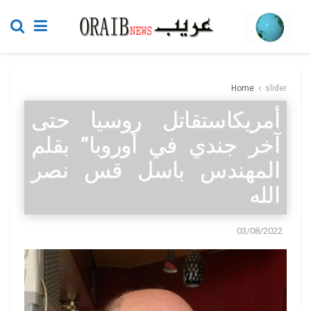
Home
slider
أمريكاستقاتل روسيا حتى
آخر جندي في أوروبا” بقلم
المهندس باسل قس نصر
الله
03/08/2022