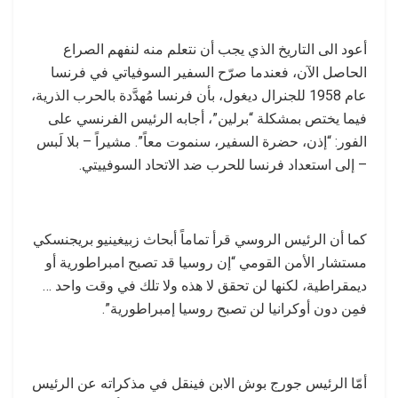
أعود الى التاريخ الذي يجب أن نتعلم منه لنفهم الصراع
الحاصل الآن، فعندما صرّح السفير السوفياتي في فرنسا
عام 1958 للجنرال ديغول، بأن فرنسا مُهدَّدة بالحرب الذرية،
فيما يختص بمشكلة “برلين”، أجابه الرئيس الفرنسي على
الفور: “إذن، حضرة السفير، سنموت معاً”. مشيراً – بلا لَبس
– إلى استعداد فرنسا للحرب ضد الاتحاد السوفييتي.
كما أن الرئيس الروسي قرأ تماماً أبحاث زبيغينيو بريجنسكي
مستشار الأمن القومي “إن روسيا قد تصبح امبراطورية أو
ديمقراطية، لكنها لن تحقق لا هذه ولا تلك في وقت واحد …
فمِن دون أوكرانيا لن تصبح روسيا إمبراطورية”.
أمّا الرئيس جورج بوش الابن فينقل في مذكراته عن الرئيس