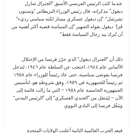
عندما كتَبَ الرئيس الفرنسي الأسبق “الجنرال شارل
ديغول” مذكراته، قال رئيس الوزراء البريطاني “ونستون
تشرشل”: “إن ديغول عسكري ممتاز لكنه سياسي رديء”
فَرَدَّ ديغول بقوله الشهير “إن السياسة قضية أكثر أهمية من
أن تُترك بيد رجال السياسة فقط”.
ذلك أن “الجنرال ديغول” الذي حرّرَ فرنسا من الإحتلال
الألماني عام ١٩٤٤، احتجب عن السلطة عام ١٩٤٦، لتدخل
فرنسا بفوضى سياسية، حتى عادَ رئيساً للوزراء عام ١٩٥٨
ثم رئيساً للجمهورية في ١٩٥٩، وِفق شروطهِ هو، لتأسيس
الجمهورية الخامسة عام ١٩٥٨ – التي ما زالت قائمة إلى
الآن – لِيَنتقل من “الجندي العسكري” إلى “الرئيس المدني”
ويَنقُل فرنسا إلى النادي النووي.
فبعد الحرب العالمية الثانية أعلنت الولايات المتحدة