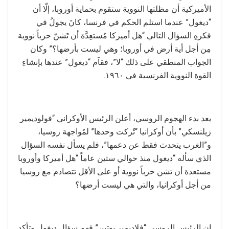
الأميركية أن مظلتها النووية ستقوم بحماية أوروبا، إلّا أن
“ديغول” عندما استلم الحكم في فرنسا، كانَ يجولُ في
فكرهِ السؤال التالي “هل أميركا مُستعِدَّة أن تَشنّ حرباً نووية
مِن أجل أية أرض في أوروبا؛ وهي ليست بأرضها؟” وكان
الجواب المنطقي على ذلك “لا”، فقاَم “ديغول” عندها بإنشاءِ
القوة النووية الفرنسية في ١٩٦٠.
بعد بدء الهجوم الروسي، أعلن الرئيس الأوكراني “فولوديمير
زيلنسكي” بأن أوكرانيا “تُركت وحدها” لمُواجهة روسيا،
و”الغرب يتحدث فقط عن دعمها”، فلم يسأل نفسه السؤال
الذي سأله “ديغول منذ حوالي ستين عاماً “هل أميركا وأوروبا
مستعدة أن تشن حرباً نووية أو على الأقل تتصادم مع روسيا
من أجل أوكرانيا، والتي هي ليست أرضها؟
إن الرئيس الروسي “فلاديمير بوتين” فهم سؤال ديغول وتأكد