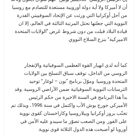
أن لا أميركا ولا أية دولة أوروبية مستعدة للتصادم مع روسيا
من أجل أوكرانيا التي ورثت عن الإتحاد السوفييتي القدرة
النووية التي جعلتها تحتل المرتبة الثالثة في العالم، إلا ان
قيادة البلاد قبلت من دون شروط عَرض “الولايات المتحدة
الاميركية” بنزع السلاح النووي.
كما أنه لدى انهيار القوة العظمى السوفياتية والإنفجار
الروسي من الداخل، توقف سباق التسلح بين الولايات
المتحدة وروسيا. وموّلَ برنامج “نون – لوغار” توحيد
الترسانات النووية السوفياتية ضمن الأراضي الروسية. وقد
بدأ هذا البرنامج في السنة الاخيرة من حكم الرئيس
الأميركي جورج بوش الأب واكتمل في سنة 1996، وبذلك تم
تجنّب بروز أوكرانيا وبيلاروسيا وكازاخستان كقوى نووية
على الفور. ومن الصعب تصوّر ما سيبدو عليه الأمن في
أوروبا لو أصبحت هذه الدول الثلاثة قوى نووية.