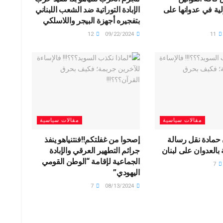
ولية في عدوانها على
الإبادة التوراتية ضد الشعب اللبناني
بتفجيره أجهزة البيجر واللاسلكي
12
09/22/2024
11
مقالات سياسية
مقالات سياسية
 حمادة نقل رسالة
إصحوا من غفلتكم‼️فنتنياهو ينفذ
 بالعدوان على لبنان
جرائم التطهير العرقي والإبادة
الجماعية لإقامة “الوطن القومي
7
اليهودي”
7
08/13/2024