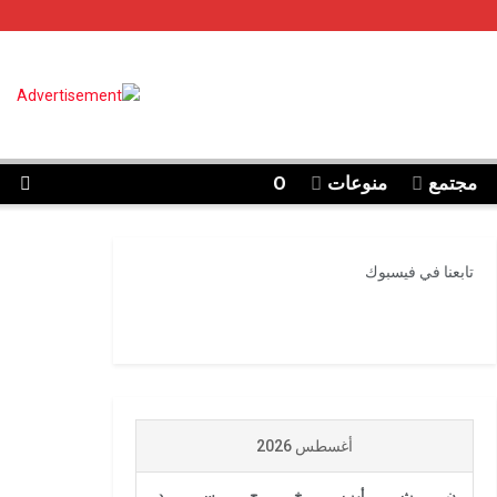
مجتمع
منوعات
O
تابعنا في فيسبوك
أغسطس 2026
ن
ث
أرب
خ
ج
س
د