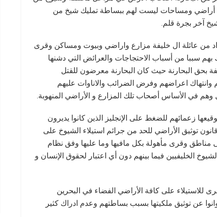
لى أراضي ومساحات ليست لهم ببساطة تمليك شيخ من
خ آخر بجرة قلم.
اد من عائلة ال خليفة مزارع واراضي وبيوت ومساكن وقرى
تك بهم سببا من أسباب الاحتجاجات والعرائض التي دشنها
يفة بحق البحارنة حيث كان البحارنة معرضون للقتل
م وانتهاك اعراضهم وفرض الضرائب والاناوات عليهم
وهم في الأساس أصحاب تلك المزارع و الأراضي المنهوبة.
قيعها زعمائهم للضغط على الإنجليز الذين كانوا يديرون
انون توثيق الأراضي للحد من جرائم استيلاء الشيوخ على
ى مناطق وقرى مأهولة بكل مافيها وما عليها وفق نظام
يوخ الخليفيين فيما بينهم دون أي اعتبار لحقوق الإنسان و
رى للاستيلاء على كافة الأراضي الفضاء في البحرين
توانوا عن توثيق ملكيتها بسبب بساطتهم وعدم ادراك كثير