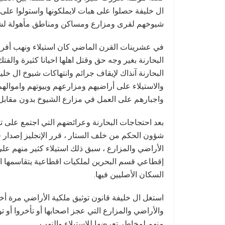
ال خليفة حصلوا على هبات لايملكونها واستولوا ع
شيوخهم لقرى ومزارع ومساكن ومناطق مأهولة لشي
في عشرينات القرن الماضي كان استيلاء ونهب أفر
البحارنة بغير وجه حق وقتل اهلها احيانا كثيرة والف
البحارنة آنذاك لإيقاف جرائم وانتهاكات شيوخ ال خل
والاستيلاء على أراضيهم ومزارعهم وبيوتهم وامواله
واجبارهم على العمل في مزارع الشيوخ بدون مقابل 
بعد احتجاجات البحارنة وعرائضهم التي اجتمع على تو
شؤون الحكم من خلف الستار ، قرر الإنجليز إصدار ق
الأراضي والمزارع ، سبق ذلك استيلاء كثير منهم عل
إقطاعي قسم البحرين لملكيات اقطاعية يتقاسمها الش
السكان الأصليين فيها.
استغل ال خليفة قانون توثيق ملكية الأراضي مرة أخ
والأراضي والمزارع التي عجز اصحابها أو تأخروا أو 
منهم لمخاطر تعرضها للاستيلاء والنهب.