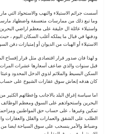
أسست جرائم الاستيلاء والنهب والاستحواذ التي مار
وما تبع ذلك من ممارسات متعسفة واضطهاد مارسوه 
واستيلاء عائلة ال خليفة على معظم اراضي البحرين 
ودفنها في قبال ما يملكه أغلب السكان اليوم ، حيث
الاستيلاء أو الهبات من الديوان أو إمتيازات دفن الس
و لهذا فان صدور قرار اقتصادي مثل قرار إفساح المج
قبل سنوات والذي ضاعف أسعارها عشرات المرات وا
السكن البسيط والملائم لذوي الدخل المحدود وعبئا 
كان هدفه إنعاش سوق عقارات الشيوخ على حساب ك
اما سياسة إغراق البلد بالاجانب وإعطائهم الكثير م
البحرين واستحواذهم على السوق ومعظم الوظائف ف
تمكين وغيرها ، على حساب حق المواطنين ومزاحم
الطلب على الشقق والعمارات والفلل والعقارات والف
وضباط والأمر ينسحب على سوق السياحة ايضا من هذه
للاستثمار في سوق العقارات.