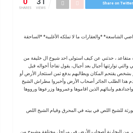
0
31
Share on Twitte
SHARES
VIEWS
اضي الشاسعة* *والعقارات ما لا تملكه الأغلبية* *الساحقة
متقاعد ، حدثني عن كيف استولى احد شيوخ ال خليفة من
لتي توارثتها أجيال بعد أجيال، يقول تفاجأ أخواله قبل
خص يقتحم المكان ويطالبهم بدفع ثمن استئجار الأرض أو
، صدم هذا الطلب الجائر أصحاب الأرض وأخبروا مطراش الشيخ
جدادهم وابنائهم الذين اقاموها وعمروها وزرعوها ورووها
لورثة للشيخ اللص في بيته في المحرق وقيام الشيخ اللص
ير من البحارنة أصحاب الأرض في مراحل مختلفة وشيوخ من