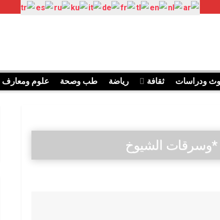
وث ودراسات
ثقافة
رياضة
طب وصحة
علوم ومعارف
م* *وسرقات الشيوخ