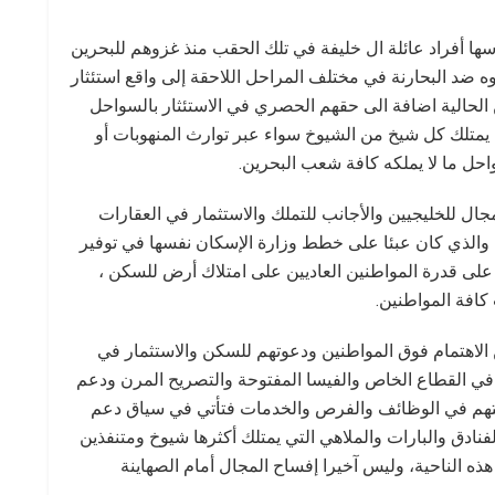
سها أفراد عائلة ال خليفة في تلك الحقب منذ غزوهم للبحرين
ضد البحارنة في مختلف المراحل اللاحقة إلى واقع استئثار
الحالية اضافة الى حقهم الحصري في الاستئثار بالسواحل
 يمتلك كل شيخ من الشيوخ سواء عبر توارث المنهوبات أو
واحل ما لا يملكه كافة شعب البحرين.
ال للخليجيين والأجانب للتملك والاستثمار في العقارات
لذي كان عبئا على خطط وزارة الإسكان نفسها في توفير
على قدرة المواطنين العاديين على امتلاك أرض للسكن ،
افة المواطنين.
ن الاهتمام فوق المواطنين ودعوتهم للسكن والاستثمار في
ي القطاع الخاص والفيسا المفتوحة والتصريح المرن ودعم
تهم في الوظائف والفرص والخدمات فتأتي في سياق دعم
نادق والبارات والملاهي التي يمتلك أكثرها شيوخ ومتنفذين
 الناحية، وليس آخيرا إفساح المجال أمام الصهاينة