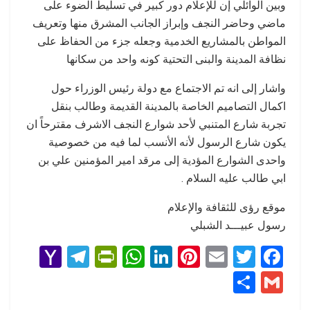
وبين الوائلي إن للإعلام دور كبير في تسليط الضوء على
ماضي وحاضر النجف وإبراز الجانب المشرق منها وتعريف
المواطن بالمشاريع الخدمية وجعله جزء من الحفاظ على
نظافة المدينة والبنى التحتية كونه واحد من سكانها
واشار إلى انه تم الاجتماع مع دولة رئيس الوزراء حول
اكمال التصاميم الخاصة بالمدينة القديمة وطالب بنقل
تجربة شارع المتنبي لأحد شوارع النجف الاشرف مقترحاً ان
يكون شارع الرسول لأنه الأنسب لما فيه من خصوصية
واحدى الشوارع المؤدية إلى مرقد امير المؤمنين علي بن
ابي طالب عليه السلام .
موقع رؤى للثقافة والإعلام
رسول عبيـــد الشبلي
Y
T
Pr
W
Li
Pi
E
T
F
a
el
in
h
n
nt
m
wi
a
S
G
h
e
tF
at
ke
er
ail
tt
ce
h
m