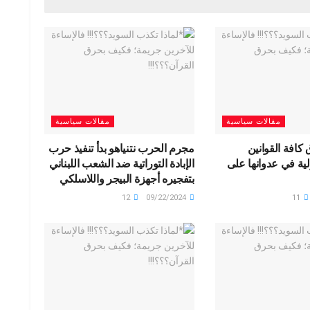
e
o
g
o
M
ail
مقالات سياسية
مقالات سياسية
كافة القوانين
مجرم الحرب نتنياهو بدأ تنفيذ حرب
ولية في عدوانها على
الإبادة التوراتية ضد الشعب اللبناني
بتفجيره أجهزة البيجر واللاسلكي
12
09/22/2024
11