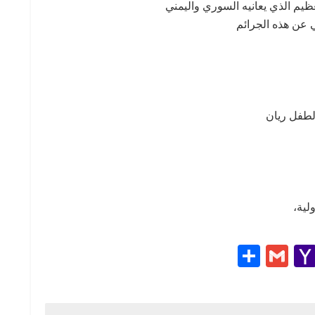
ظيم الذي يعانيه السوري واليمني
 عن هذه الجرائم
لطفل ريان
لية،
S
G
Y
h
m
a
e
ar
ail
h