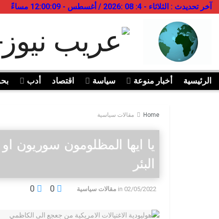
آخر تحديدث : الثلاثاء - 4: 08 :2026 / أغسطس - 12:00:09 مساءً
الرئيسية
أخبار منوعة
سياسة
اقتصاد
أدب
بح
Home
مقالات سياسية
يا ايها المظلومون سوريون او 
البئر
0
0
02/05/2022
in
مقالات سياسية