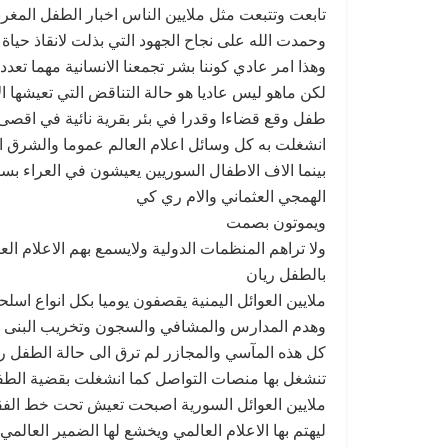
تابعت وتتبعت مثل ملايين الناس اخبار الطفل المغر
وحمدت الله على نجاح الجهود التي بذلت لانقاذ حياة
وهذا امر عادي كوننا بشر تجمعنا الانسانية مهما تع
لكن ماهو ليس عاديا هو حالة التناقض التي تعيشها ال
طفل وقع قضاءا وقدرا في بئر بقرية نائية في اقصى
انشغلت به كل وسائل اعلام العالم عموما والشرق
بينما الاف الاطفال السوريين يعيشون في العراء 
الهمجي العثماني والام ري كي
ويموتون بصمت
ولا تراهم المنظمات الدولية ولايسمع بهم الاعلام ا
بالطفل ريان
ملايين العوائل اليمنية يقصفون يوميا بكل انواع اس
وهدم المدارس والمشافي والسجون وتخريب البنى ال
كل هذه المآسي والمجازر لم ترق الى حالة الطفل ريان
تنشغل بها منصات التواصل كما انشغلت بقضية الطف
ملايين العوائل السورية اصبحت تعيش تحت خط الفقر
ليهتم بها الاعلام العالمي ويخشع لها الضمير العال