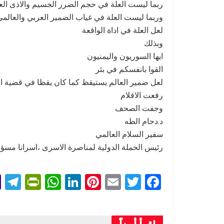
ربما ليست العلة في حجم الضرر الجسيم والاذى الع
وربما ليست العلة في غياب الضمير العربي والعالمي
لعل العلة في اداة الواقعة
وبذلك
ايها السوريون واليمنيون
القوا بانفسكم في بئر
لعل ضمير العالم يستيقظ كما كان يقظا في قضية ا
رفعت الاقلام
وجفت الصحف
د.دحام الطه
سفير السلام العالمي
رئيس الحملة الدولية لمناصرة الاسرى ،اسرانا مسؤو
T
Pr
W
Li
Pi
E
T
F
l
in
h
n
nt
m
wi
a
e
tF
at
ke
er
ail
tt
ce