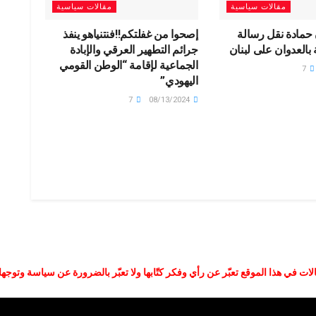
مقالات سياسية
مقالات سياسية
 حمادة نقل رسالة
إصحوا من غفلتكم‼️فنتنياهو ينفذ
 بالعدوان على لبنان
جرائم التطهير العرقي والإبادة
الجماعية لإقامة “الوطن القومي
7
اليهودي”
7
08/13/2024
لات في هذا الموقع تعبّر عن رأي وفكر كتّابها ولا تعبّر بالضرورة عن سياسة وتوجه