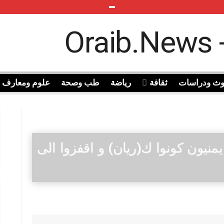
وث ودراسات
ثقافة
رياضة
طب وصحة
علوم ومعارف
يمنيون كونوا ك(ريان) و اقفزوا الى