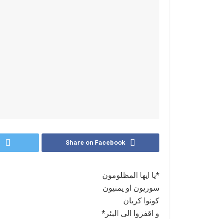
r
Share on Facebook
*يا ايها المظلومون
سوريون او يمنيون
كونوا كريان
و اقفزوا الى البئر*