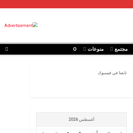
مجتمع
منوعات
O
تابعنا في فيسبوك
أغسطس 2026
ن
ث
أرب
خ
ج
س
د