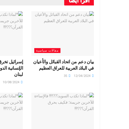
اقرأ أيضاً
r
ri
s
dI
es
er
b
a
e
A
n
t
o
m
n
p
o
dl
p
k
y
مقالات سياسية
بيان دعم من اتحاد القبائل والأعيان
إسرائيل تخرق 
في البلاد العربية للعراق العظيم
الإنسانية الد
لبنان
35
12/04/2024
10/08/2024