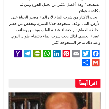
الصحيحة”. وهذا أفضل بكثير من تحمل الجوع ومن ثم
مكافحة عواقبه.
– يجب الإكثار من شرب الماء. لأن الماء مصدر الحياة على
الأرض. الماء يوقف شيخوخة خلايا الدماغ، ويخفض من خطر
الجلطة الدماغية واحتشاء عضلة القلب ويحسن وظائف
أعضاء الجسم. لذلك يجب شرب الماء بانتظام طوال اليوم.
وعند ذلك تتأخر الشيخوخة كثيرا.
Y
T
Pr
W
Li
Pi
E
T
F
a
el
in
h
n
nt
m
wi
a
S
G
h
e
tF
at
ke
er
ail
tt
ce
h
m
o
gr
ri
s
dI
es
er
b
ar
ail
o
a
e
A
n
t
o
اقرأ أيضاً
e
M
m
n
p
o
ail
dl
p
k
y