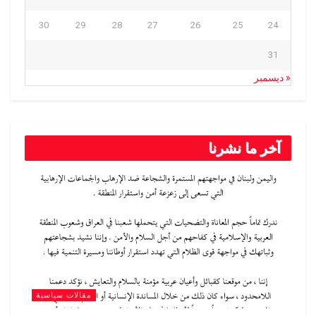
30
29
28
27
26
25
24
31
« ديسمبر
آخر ما نشرنا
مقالات سياسية