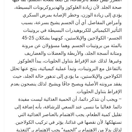
صحة الجلد. لأن زيادة الغلوكوز والهديروكربونات البسيطة،
يؤدي إلى زيادة الوزن، وخطر الإصابة بمرض السكري
وأمراض المفاصل. أي أن الجسم يشيخ بسرعة، بسبب
التأثير الكيميائي للكربوهيدرات البسيطة في بروتينات
الجسم- الكولاجين والإيلاستين، كونهما يشكلان 25-45
بالمئة من بروتينات الجسم. وهما مسؤولان عن مرونة
ومتانة أنسجة الجلد، والأربطة والعضلات والغضاريف
وغيرها. لذلك عند الإفراط بتناول الحلويات، يبدأ الغلوكوز
بالتفاعل مع البروتينات، وتبدأ عملية كيميائية، ينتج عنها تحلل
الكولاجين والإيلاستين، ما يؤدي إلى تدهور حالة الجلد، حيث
يفقد مرونته الأصلية ويصبح جافًا ويشيخ. لذلك ينصحون بعدم
الإفراط بتناول الحلويات.
– ويجب أن نتذكر دائما، أن الحمية الغذائية ليست مفيدة
دائما. فغالبا ما ننسى عند السعي للرشاقة، بأنه إضافة إلى
تقليل كمية الطعام، يجب الاهتمام بالعناصر الغذائية التي
نستهلكها. لأن نقصها في غذائنا، يؤثر في تركيب الكولاجين.
لذلك بدلا من الاهتمام بـ “الحمية” يجب الاهتمام بـ “التغذية