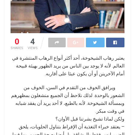
0
4
SHARES
VIEWS
يعتبر رهاب الشيخوخة، أحد أكثر أنواع الرهاب المنتشرة في
العالم. لأنه لا يوجد بين الناس من يريد الظهور بهيئة قبيحة
أمام الآخرينن أو أن يكون عبئا على أقاربه.
ويرافق الخوف من التقدم في السن، الخوف من
الشعور بالوحدة. لذلك نلاحظ أن الجميع منشغلون بمظهرهم
وبمسألة الشيخوخة. لأنه بالطبع، لا أحد يريد أن يفقد شبابه
في وقت مبكر.
ولكن لماذا تشيخ بشرتنا قبل الأوان؟
– يعتقد خبراء التغذية أن الإفراط بتناول الحلويات، يلحق
الضرر ليس فقط بالرشاقة، بل أيضا بصحة الجسم، بما فيها