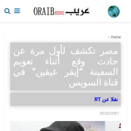
Home
مصر تكشف لأول مرة عن
حادث وقع أثناء تعويم
السفينة “إيفر غيفين” في
قناة السويس
نقلا عن RT
05/23/2021