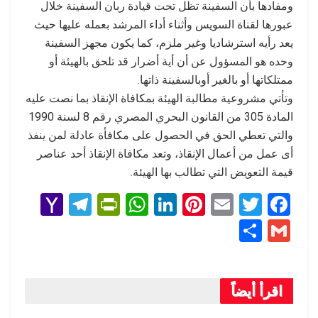
ومفادها بأن السفينة تظل تحت قيادة ربان السفينة خلال
عبورها لقناة السويس وأثناء أداء المرشد بعمله عليها حيث
يعد رأيه استرشاديا وغير ملزم، كما يكون مجهز السفينة
وحده هو المسؤول عن أن أية أضرار قد تلحق بالهيئة أو
ممتلكاتها أو بالغير أوبالسفينة ذاتها.
وتأتي مشروعية مطالبة الهيئة بمكافاة الإنقاذ بما نصت عليه
المادة 305 من القانون البحري المصري رقم 8 لسنة 1990
والتي تعطي الحق في الحصول على مكافأة عادلة لمن ينفذ
أى عمل من أعمال الإنقاذ، وتعد مكافاة الإنقاذ أحد عناصر
قيمة التعويض التي تطالب بها الهيئة.
Y
T
Pr
W
Li
Pi
E
T
F
a
el
in
h
n
nt
m
wi
a
S
G
h
e
tF
at
ke
er
ail
tt
ce
h
m
o
gr
ri
s
dI
es
er
b
ar
ail
o
a
e
A
n
t
o
اقرأ أيضاً
e
M
m
n
p
o