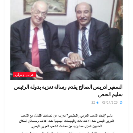
ail
dl
p
k
y
عربي ودولي
السفير ادريس الصالح يقدم رسالة تعزية بدولة الرئيس
سليم الحص
22
08/27/2024