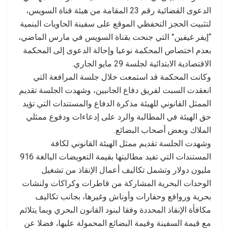
الدعوى القضائية رقم 23 المقامة من هيئة قناة السويس،
لتثبيت الحجز التحفظي الموقع على سفينة الحاويات البنمية
“إيفر غيفين” التي جنحت بقناة السويس في مارس الماضي،
بعدم اختصاص المحكمة نوعيا وإحالة الدعوى إلى المحكمة
الاقتصادية الابتدائية لجلسة 29 مايو الجاري.
وكانت المحكمة قد استمعت خلال جلسة المرافعة التي
انعقدت السبت لفريق دفاع الجانبين، وشهدت الجلسة تقديم
الممثل القانوني للهيئة مذكرة الدفاع والمستندات التي تؤيد
حق الهيئة في المطالبة والرد على إدعاءات ودفوع ممثلي
الملاك وبعض أصحاب البضائع.
وشهدت الجلسة تقديم ممثل الهيئة القانوني لكافة
المستندات التي تفيد مطالبتها بقيمة التعويضات البالغة 916
مليون دولار وتشمل تكاليف أعمال الإنقاذ من تشغيل
الوحدات البحرية المشاركة من قاطرات وكراكات ولنشات
بحرية وروافع وحفارات وأوناش وغيرها، بجانب تكاليف
مكافأة الإنقاذ المحددة وفقا لبنود القانون البحري وبما يتلائم
مع قيمة السفينة وقيمة البضائع المحمولة عليها، فضلا عن