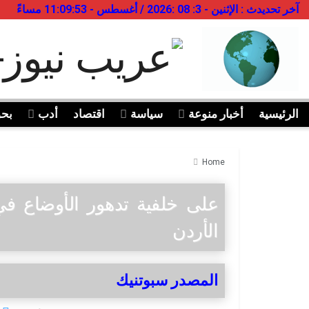
آخر تحديدث : الإثنين - 3: 08 :2026 / أغسطس - 11:09:53 مساءً
الرئيسية
أخبار منوعة
سياسة
اقتصاد
أدب
بح
Home
على خلفية تدهور الأوضاع ف
الأردن
المصدر سبوتنيك