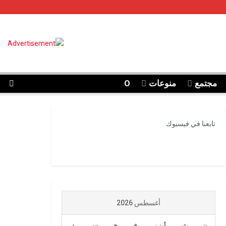
مجتمع
منوعات
O
تابعنا في فيسبوك
أغسطس 2026
ن
ث
أرب
خ
ج
س
د