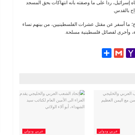
 إسرائيل، ردا على ما وصفته بأنه انتهاكات بحق المسجد
ح بالقدس.
؛ ما أسفر عن مقتل عشرات الفلسطينيين، من بينهم نساء
ة، وأخرى لفصائل فلسطينية مسلحة.
S
G
Y
h
m
a
e
ar
ail
h
e
o
g
o
M
ail
عربي ودولي
عربي ودولي