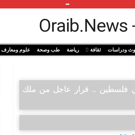
وث ودراسات
ثقافة
رياضة
طب وصحة
علوم ومعارف
ي فلسطين .. قرار عاجل من ملك