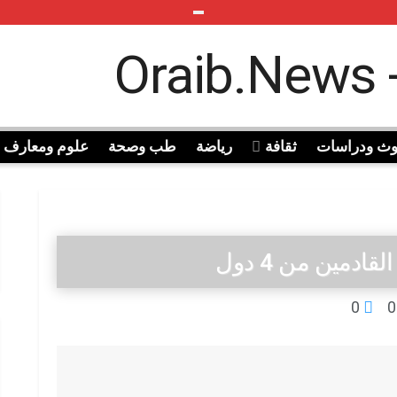
وث ودراسات
ثقافة
رياضة
طب وصحة
علوم ومعارف
مين من 4 دول
0
0