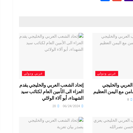
h
m
a
e
ar
ail
h
e
o
g
o
M
ail
عربي ودولي
عربي ودولي
العربي والخليجي
إتحاد الشعب العربي والخليجي يقدم
امن مع اليمن العظيم
العزاء الى الأمين العام لكتائب سيد
الشهداء، أبو آلاء الولائي
8
20
06/24/2024