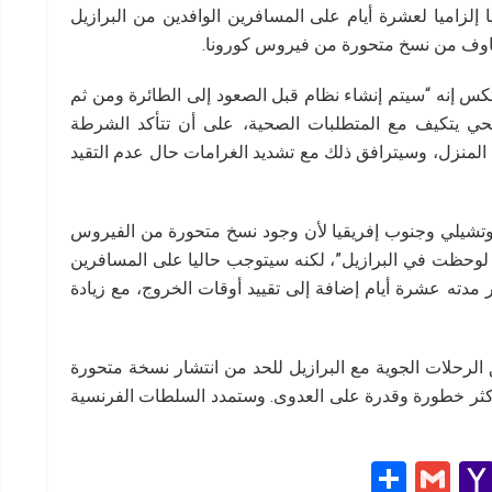
لزاميا لعشرة أيام على المسافرين الوافدين من البرازيل
خاوف من نسخ متحورة من فيروس كورونا.
 إنه “سيتم إنشاء نظام قبل الصعود إلى الطائرة ومن ثم
ي يتكيف مع المتطلبات الصحية، على أن تتأكد الشرطة
المنزل، وسيترافق ذلك مع تشديد الغرامات حال عدم التقيد
وتشيلي وجنوب إفريقيا لأن وجود نسخ متحورة من الفيروس
تي لوحظت في البرازيل”، لكنه سيتوجب حاليا على المسافرين
 مدته عشرة أيام إضافة إلى تقييد أوقات الخروج، مع زيادة
رحلات الجوية مع البرازيل للحد من انتشار نسخة متحورة
يروس أطلِق عليها اسم “بي 1” تُعتبر أكثر خطورة وقدرة على العدوى. وستمدد السلطات الفرنسية
S
G
Y