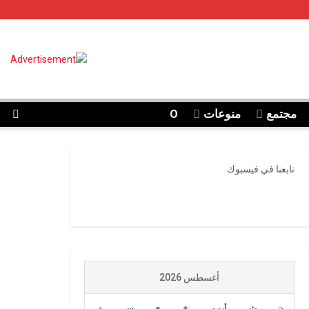
مجتمع
منوعات
O
تابعنا في فيسبوك
أغسطس 2026
ن
ث
أرب
خ
ج
س
د