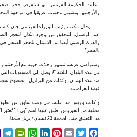
أعلنت الحكومة الفرنسية أنها ستفرض حجرا صحيا إ
والأرجنتين وتشيلي وجنوب إفريقيا في مواجهة الم
وقال مكتب رئيس الوزراء الفرنسي جان كاستكس
عند الوصول، للتحقق من وجود مكان للحجر الصح
والدرك الوطني أيضا من الامتثال للحجر الصحي في 
بالحجر”.
وستواصل فرنسا تسيير رحلات جوية مع الأرجنتين 
في هذه البلدان الثلاثة “لا يصل إلى المستويات ال
من هذه البلدان، وكذلك من البرازيل، الخضوع لحجر
قيمة الغرامات.
و كانت باريس قد أعلنت في وقت سابق عن تعليق ال
محلية من الف
هذا التعليق حتى الجمعة 23 نيسان/إبريل ضمنا.
T
Pr
W
Li
Pi
E
T
F