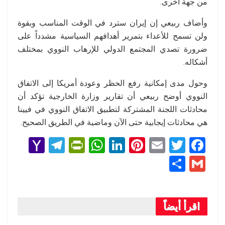
من جهة أخرى.
وأضاف ربيعي إن إيران سترد في الوقت المناسب وبقوة
ولن تسمح للأعداء بتمرير أهدافهم السياسية مشدداً على
ضرورة تصدي المجتمع الدولي للإرهاب النووي بمختلف
أشكاله.
وحول مدى إمكانية رفع الحظر وعودة أمريكا إلى الاتفاق
النووي أوضح ربيعي أن تقارير وزارة الخارجية تؤكد أن
محادثات اللجنة المشتركة لتطبيق الاتفاق النووي في فيينا
هي محادثات إيجابية حتى الآن وماضية في الطريق الصحيح.
Y
T
Pr
W
Li
Pi
E
T
F
a
el
in
h
n
nt
m
wi
a
S
G
h
e
tF
at
ke
er
ail
tt
ce
h
m
o
gr
ri
s
dI
es
er
b
ar
ail
o
a
e
A
n
t
o
اقرأ أيضاً
e