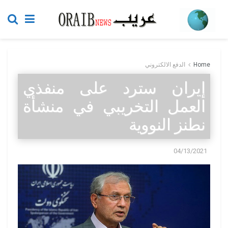
Home
الدفع الالكتروني
إيران سترد على منفذي
العمل التخريبي في منشأة
نطنز النووية
04/13/2021