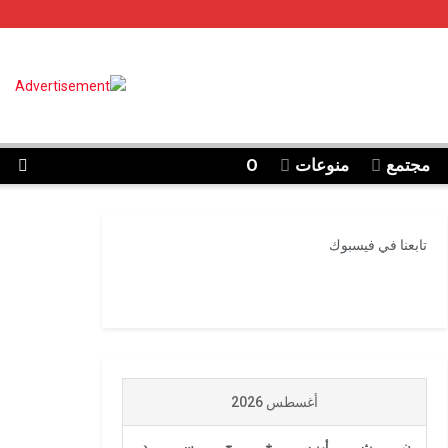
مجتمع
منوعات
O
تابعنا في فيسبوك
أغسطس 2026
ن
ث
أرب
خ
ج
س
د