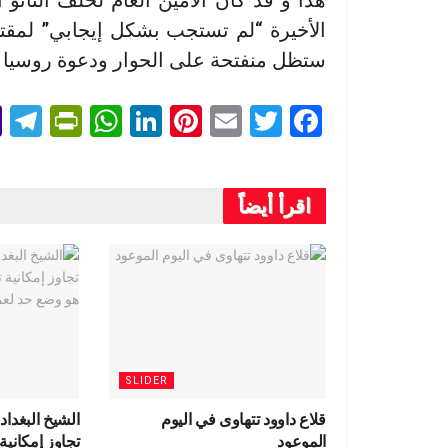
هذا و قد كان الأمين العام لحلف النات
الأخيرة “لم تستجب بشكل إيجابي” لمقتر
ستظل منفتحة على الحوار ودعوة روسيا ل
T
Pr
W
Li
Pi
E
T
F
l
in
h
n
nt
m
wi
a
e
tF
at
ke
er
ail
tt
ce
اقرأ أيضاً
r
ri
s
dI
es
er
b
a
e
A
n
t
o
m
n
p
o
dl
p
k
y
SLIDER
قلاع داوود تتهاوى في اليوم
الشيخ البغداد
الموعود
تجاوز إمكاني