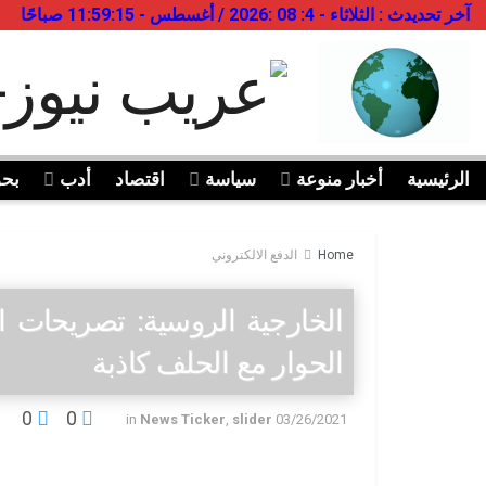
آخر تحديدث : الثلاثاء - 4: 08 :2026 / أغسطس - 11:59:15 صباحًا
الرئيسية
أخبار منوعة
سياسة
اقتصاد
أدب
بح
Home
الدفع الالكتروني
الخارجية الروسية: تصريحات ال
الحوار مع الحلف كاذبة
0
0
in
News Ticker
,
slider
03/26/2021