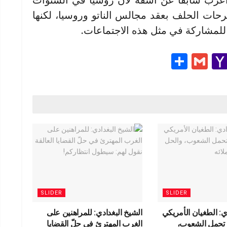
و أعرب سابقا عن أسفه لأن روسيا في السنوات
حات الحلف بعقد مجالس الناتو وروسيا، لكنها
لمشاركة في مثل هذه الاجتماعات.
S
G
Y
h
m
a
e
ar
ail
h
e
o
g
o
M
ail
SLIDER
SLIDER
ي: الطغيان الأمريكي
الشيخ البغدادي: للمراهنين على
ة تحمل الشعوب،
الغرب المهترئ في حلّ القضايا