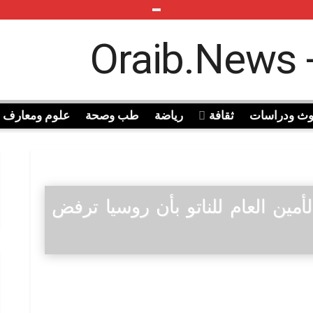
وث ودراسات
ثقافة
رياضة
طب وصحة
علوم ومعارف
أمين العام للناتو بأن روسيا ترفض