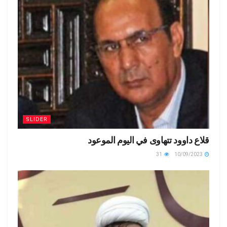
ail
dl
p
k
y
SLIDER
قلاع داوود تتهاوى في اليوم الموعود
31
10/09/2023