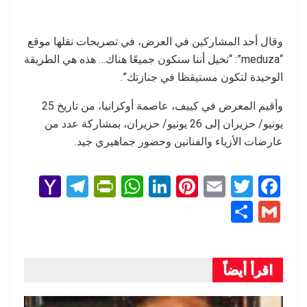
وقال أحد المشاركين في العرض، في تصريحات نقلها موقع
“meduza”: “تخيل أننا سنكون جميعًا هناك… هذه هي الطريقة
الوحيدة لتكون مستيقظا في جنازتك”.
وأقيم المعرض في كييف، عاصمة أوكرانيا، من تاريخ 25
يونيو/ حزيران إلى 26 يونيو/ حزيران، بمشاركة عدد من
عارضات الأزياء والفنانين وحضور جماهيري جيد.
Y
T
Pr
W
Li
Pi
E
T
F
a
el
in
h
n
nt
m
wi
a
S
G
h
e
tF
at
ke
er
ail
tt
ce
h
m
o
gr
ri
s
dI
es
er
b
ar
ail
o
a
e
A
n
t
o
اقرأ أيضاً
e
M
m
n
p
o