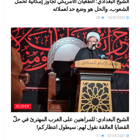
الشيخ البغدادي: الطغيان الأمريكي تجاوز إمكانية تحمل
الشعوب، والحل هو وضع حد لعملائه
28
10/07/2023
SLIDER
الشيخ البغدادي: للمراهنين على الغرب المهترئ في حلّ
القضايا العالقة نقول لهم: سيطول انتظاركم!
17
07/24/2023