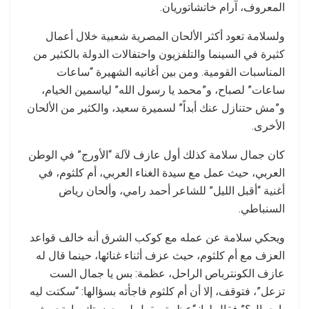
المعروف، آرام خاتشاتوريان.
ولسلامة تعود أكثر الألحان المصرية شعبية خلال أعمال
كثيرة في السينما والتلفزيون واحتفالات الدولة بالكثير من
المناسبات القومية. ومن بين أغانيه الشهيرة “ساعات
ساعات” لصباح، و”محمد يا رسول الله” لياسمين الخيام،
و”مش حتنازل عنك أبداً” لسميرة سعيد، والكثير من الألحان
الأخرى.
كان جمال سلامة كذلك أول عازف لآلة “الأورج” في الوطن
العربي، حيث عمل مع سيدة الغناء العربي، أم كلثوم، في
أغنية “أقبل الليل” للشاعر أحمد رامي، وألحان رياض
السنباطي.
ويحكي سلامة عن عمله مع كوكب الشرق أنه خالف قواعد
العزف مع أم كلثوم، حيث عزف أثناء غنائها، حينما قال له
عازف الكونترباص الراحل، عظمة: بس يا جمال الست
تزعل”، فتوقف، إلا أن أم كلثوم فاجأته بسؤالها: “سكتت ليه