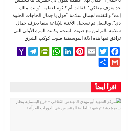
يا جمال؟” فقال لها: “عظمة بيقول لي حضرتك ما بتحبيش
حد يعزف معاكي”. فقالت أم كلثوم لعظمة: “وانت مالك
إنت” والتفتت لجمال سلامة: “قول يا جمال الحاجات الحلوة
دي”. وبالفعل تم تسجيل الأغنية للإذاعة بينما يعزف جمال
سلامة بالتزامن مع صوت الست، وكانت المرة الأولى التي
ترافق فيها هذه الآلة الموسيقية صوت كوكب الشرق.
Y
T
Pr
W
Li
Pi
E
T
F
a
el
in
h
n
nt
m
wi
a
S
G
h
e
tF
at
ke
er
ail
tt
ce
h
m
o
gr
ri
s
dI
es
er
b
ar
ail
o
a
e
A
n
t
o
اقرأ أيضاً
e
M
m
n
p
o
ail
dl
p
k
y