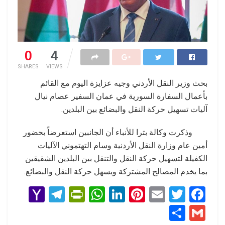
0
4
SHARES
VIEWS
بحث وزير النقل الأردني وجيه عزايزة اليوم مع القائم
بأعمال السفارة السورية في عمان السفير عصام نيال
آليات تسهيل حركة النقل والبضائع بين البلدين.
وذكرت وكالة بترا للأنباء أن الجانبين استعرضاً بحضور
أمين عام وزارة النقل الأردنية وسام التهتموني الآليات
الكفيلة لتسهيل حركة النقل والتنقل بين البلدين الشقيقين
بما يخدم المصالح المشتركة ويسهل حركة النقل والبضائع.
Y
T
Pr
W
Li
Pi
E
T
F
a
el
in
h
n
nt
m
wi
a
S
G