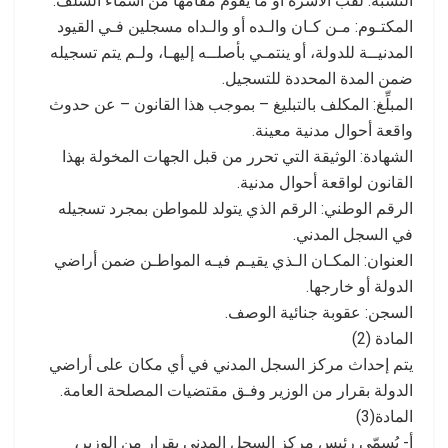
النسبة: لقب الأسرة أو ما يقوم مقامها من أسماء السلف.
المكتـوم: مـن كـان والـده أو والـداه مسجلين فـي القيود
المدنيــة للدولة، أو ينتمـي بأصلــه إليهـا، ولـم يتم تسجيله
ضمن المدة المحددة للتسجيل.
المبلِّغ: المكلف بالتبليغ – بموجب هذا القانون – عن حدوث
واقعة أحوال مدنية معينة.
الشهادة: الوثيقة التي تحرر من قبل الجهات المخولة بهذا
القانون لواقعة أحوال مدنية.
الرقم الوطني: الرقم الذي يتولد للمواطن بمجرد تسجيله
في السجل المدني.
العنوان: المكـان الـذي يقيـم فيـه المواطـن ضمن أراضي
الدولة أو خارجها.
السجن: عقوبة جنائية الوصف.
المادة (2)
يتم إحداث مركز السجل المدني في أي مكان على أراضي
الدولة بقرار من الوزير وفـق مقتضيات المصلحة العامة.
المادة(3)
أ- يُسمّى رئيس مركز السجل المدني بقرار من الوزير،