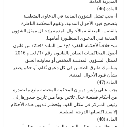
المديرية العامة.
المادة (46)
أ- يجب تمثيل الشؤون المدنية في الدعاوى المتعلقـة
بتصحيح قيود الأحوال المدنية، وتقوم المحكمة الناظرة
بالقضايـا المتعلقـة بالأحـوال المدنية بإدخـال ممثل الشؤون
المدنية فـي الدعـوى المنظـورة أمامهـا.
ب- خلافـاً لأحكـام الفقرة /ج/ من المادة /254/ من قانون
أصول المحاكمـات الصادر بالقانـون رقم /1/ لعـام 2016
لممثل الشـؤون المدنـيـة المختص أو معاونـه الحـق
بسلــوك طـرق الطعــن في كل دعوى تُقام، أو حكم يصدر
بشأن قيود الأحوال المدنية.
المادة (47)
يجب عـلى رئيس ديـوان المحكمة المختصة تبليغ ما تصدره
من أحكام قطعية خلال ثلاثين يوماً مـن تاريـخ صدورها إلى
رئيس المـركز في مكان القيد، ويُحظـر تـدوين هـذه الأحكام
إلا بعـد اكتسابها الدرجة القطعية.
المادة (48)
في حال صدور حكم بالتجريد المدني، أو صدور حكم أو