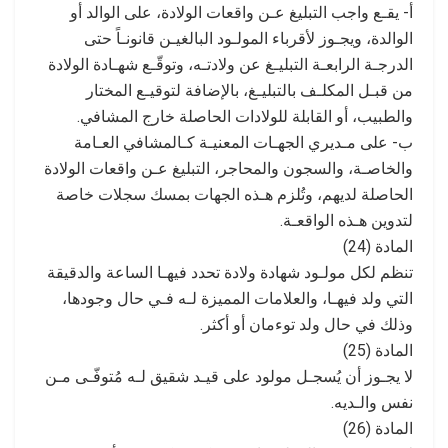
أ- يقـع واجب التبليغ عـن واقعات الولادة، على الوالد أو
الوالدة، ويجـوز لأقرباء المولـود البالغيـن قانونـاً حتى
الدرجـة الرابعـة التبليـغ عن ولادتـه، وتوقّـع شهـادة الولادة
من قبـل المكلـف بالتبليـغ، بالإضافة لتوقيـع المختار
والطبيب، أو القابلة للولادات الحاصلة خارج المشافي.
ب- على مـديري الجهـات المعنيـة كـالمشافي العـامة
والخاصـة، والسجون والمحاجر، التبليغ عـن واقعات الولادة
الحاصلة لديهم، وتُلزم هـذه الجهات بمسك سجلات خاصة
لتدوين هـذه الواقعـة.
المادة (24)
تنظم لكل مولـود شهادة ولادة تحدد فيهـا الساعة والدقيقة
التي ولد فيهـا، والعلامات المميزة لـه فـي حال وجودها،
وذلك في حال ولد توءمان أو أكثر.
المادة (25)
لا يجـوز أن يُسجـل مولود على قيـد شقيق لـه مُتوفّـى مـن
نفس والـديه.
المادة (26)