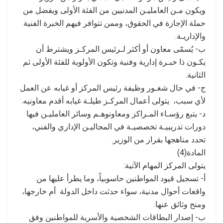
ويكون مـن العامليـن المدنيين من الفئة الأولى ويفضل من
حملة الإجازة في الحقوق، وممن تتوافر فيهم الخبرة الفنية
والإداريـة.
ب- يُسمّى معاون أو أكثر لـرئيس المركـز ويشترط أن
يكـون ذا خبـرة إدارية وفنية وتكون الأولوية للفئة الأولى ثم
الثانية.
ج- في حال شغـور وظيفة رئيس المركز أو غيابه عن العمل
لأي سبب، يتولى أعمال المركـز طيلـة غيابه أقدم معاونيه.
د- يتبع رؤسـاء المـراكز ومعاونوهـم وسائر العامليـن فيها
دورات تدريبيـة تخصصيـة في المجاليـن الإداري والفني،
تحدد مناهجها بقرار من الوزير.
المادة(4)
يتولى المركز المهام الآتية:
أ- تسجيل قيود المواطنين حاسوبياً، وما يطرأ عليها من
واقعات أحوال مدنية، سواء حدثت داخل الدولة أم خارجها،
ومنح وثائق عنها.
ب- إصدار البطاقات الشخصية والأسرية للمواطنين وفق