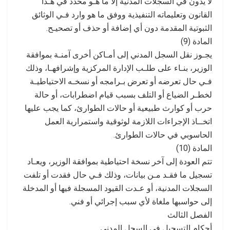
لا يدون في السجلات المدنية إلا ما هـو محدد في هـذا
القانون وتعليماته التنفيذية ووفق ما هو وارد فـي الوثائق
الثبوتية المقدمة دون أي إضافة أو حذف أو تصحيـح.
المادة (9)
يجـوز نقل السجل المدني إلى أمـاكن أخرى آمنـة بموافقة
الوزير، بنـاء على طلـب الإدارة المركزية وإشرافهـا، وذلك
فـي حال تعرضه أو تعرض بـرامجه أو نسخـه الاحتياطيـة
لخطـر الضياع أو التلف بسبب قيام اضطرابات، أو حالة
حرب أو كوارث طبيعية أو حالات الطوارئ، كما يجب عليها
اتخــاذ الإجراءات اللازمة لوثوقية واستمرارية العمل
الحاسوبي في حالات الطوارئ.
المادة (10)
تتم العودة إلى آخر نسخة احتياطية بموافقة الوزير، ويعـاد
تسجيل ما فقـد مـن بيانات، وذلك فـي حال فقدت أو تلفت
السجلات المدنية، أو عـدت القيود المسجلة فيها أو المدخلة
إلى حواسبها ملغاة لأي سبب إجرائي أو فني.
الفصل الثالث
أحكام التسجيل في السجل المدني