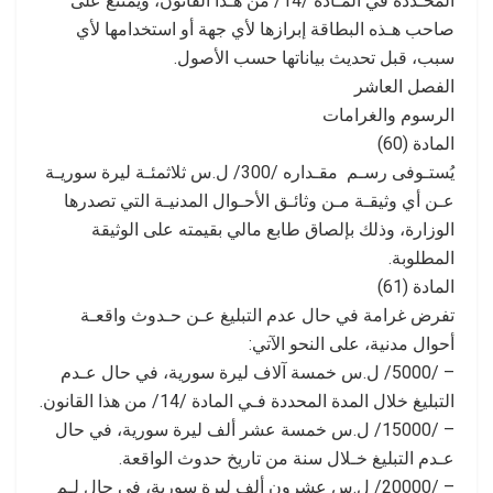
المحـددة في المـادة /14/ من هـذا القانون، ويمتنع على
صاحب هـذه البطاقة إبرازها لأي جهة أو استخدامها لأي
سبب، قبل تحديث بياناتها حسب الأصول.
الفصل العاشر
الرسوم والغرامات
المادة (60)
يُستـوفى رسـم مقـداره /300/ ل.س ثلاثمئـة ليرة سوريـة
عـن أي وثيقـة مـن وثائـق الأحـوال المدنيـة التي تصدرها
الوزارة، وذلك بإلصاق طابع مالي بقيمته على الوثيقة
المطلوبة.
المادة (61)
تفرض غرامة في حال عدم التبليغ عـن حـدوث واقعـة
أحوال مدنية، على النحو الآتي:
– /5000/ ل.س خمسة آلاف ليرة سورية، في حال عـدم
التبليغ خلال المدة المحددة فـي المادة /14/ من هذا القانون.
– /15000/ ل.س خمسة عشر ألف ليرة سورية، في حال
عـدم التبليغ خـلال سنة من تاريخ حدوث الواقعة.
– /20000/ ل.س عشرون ألف ليرة سورية، في حال لـم