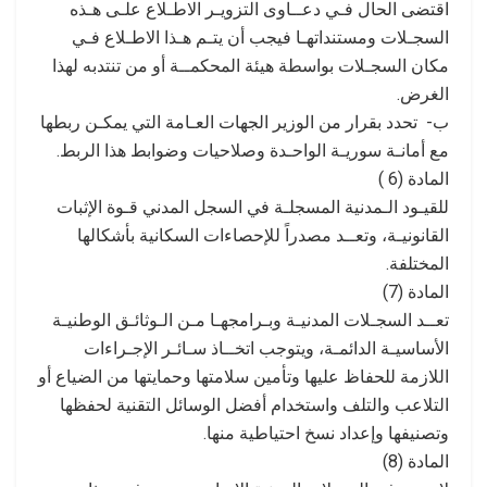
اقتضى الحال فـي دعــاوى التزويـر الاطـلاع علـى هـذه
السجـلات ومستنداتهـا فيجب أن يتـم هـذا الاطـلاع فـي
مكان السجـلات بواسطة هيئة المحكمــة أو من تنتدبه لهذا
الغرض.
ب- تحدد بقرار من الوزير الجهات العـامة التي يمكـن ربطها
مع أمانـة سوريـة الواحـدة وصلاحيات وضوابط هذا الربط.
المادة (6 )
للقيـود الـمدنية المسجلـة في السجل المدني قـوة الإثبات
القانونيـة، وتعــد مصدراً للإحصاءات السكانية بأشكالها
المختلفة.
المادة (7)
تعــد السجـلات المدنيـة وبـرامجهـا مـن الـوثائـق الوطنيـة
الأساسيـة الدائمـة، ويتوجب اتخــاذ سـائـر الإجـراءات
اللازمة للحفاظ عليها وتأمين سلامتها وحمايتها من الضياع أو
التلاعب والتلف واستخدام أفضل الوسائل التقنية لحفظها
وتصنيفها وإعداد نسخ احتياطية منها.
المادة (8)