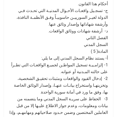
أحكام هذا القانون.
ج- تسجـيل واقعـات الأحـوال المدنيـة التي تحـدث فـي
الدولة لغيـر السورييـن حاسوبيـاً وفـق الأنظمـة النافذة،
وأرشفة شهاداتها وإصدار وثائق عنها.
د- أرشفة شهادات ووثائق الواقعات.
الفصل الثاني
السجل المدني
المادة( 5 )
أ- يستند نظام السجل المدني إلى ما يلي:
1- إلزامـيـة تسجيل المواطـن لجميـع الواقعـات التي تطـرأ
على حالته المـدنية أو عنوانه.
2- إدخال القيود والواقعات ومثبتات تحقيـق الشخصية،
وتخزينهـا واستخراج بيانـات عنهـا، وإصدار الوثائق الخاصة
بها، وفق ما ورد في أمانة سورية الواحدة.
3- الحفاظ على سريـة السجل المدني وما يتضمنه من
بيانات ومعلومات، وعدم جواز الاطلاع عليـها إلا من قبل
العاملين المختصين وضمن حـدود صلاحياتهم ومهامهـم، وإذا