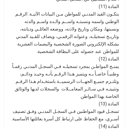
المادة (11)
يتكـون القيد المدنـي للمواطن مـن البيانات الآتيـة: الرقـم
الوطني واسمه ونسبتـه واســم والـده واسـم والدته
ونسبتها، ومكان وتاريخ ولادته، ووضعه العائلـي وديانته،
وتاريـخ تسجيلـه، وعنوانه الرقمـي، ويضاف للقـيد المدني
بشكله الإلكتروني الصورة الشخصية والبصمات العشرية
للمواطن عند حصوله على البطاقة الشخصية.
المادة (12)
يمنـح المواطـن بمجرد تسجيلـه فـي السجـل المدنـي رقمـاً
وطنيـاً خاصـاً بـه ويتميز هـذا الرقـم بأنـه وحيـد ودائـم،
وتلتـزم جميـع الجهــات الرسميــة باستخـدام هـذا الرقـم
وتثبيتـه فـي سـائـر المعامــلات والسجلات لديها والوثائق
الخاصة بهذا المواطن.
المادة (13)
تسجـل قيود المواطنين فـي السجـل المدنـي وفـق تصنيف
أسـري، مع الحفاظ على ارتباط كل أسرة بعائلتها الأساسية.
المادة (14)