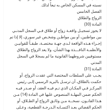
نسبته في المسكن الخاص به تبعاً لذلك.
الفصل الخامس
الزواج والطلاق
المادة (30)
لا يجوز تسجيـل واقعـة زواج أو طلاق فـي السجل المدنـي
بين مواطنين، أو بين مواطـن وشخـص غير سوري، إلا إذا تم
إجـراء هـذه الواقعة لـدى جهـة مختصـة، طبقـاً للقوانيـن
والأنظمـة النافـــذة بهذا الشأن، ولا يعد الزواج والطلاق
مستوفيين شروطهما القانونية ما لم يسجلا في السجل
المدني.
المادة (31)
يجـب على السلطات المختصة التي عقدت الزواج، أو
حكمت بالطلاق، أن ترسـل بالبريد الرسمي إلـى رئيس
المركـز فـي المكـان الذي تـم فيـه العقد، أو صـدر فيـه
الحكم ضمن المهلـة المنصوص عليها في المادة (14) مـن
هـذا القانـون، نسخــة مـن وثائـق الزواج أو الطـلاق، أو
الحكم القضائي بعـد اكتسـابه الـدرجـة القطعية، وعـلى