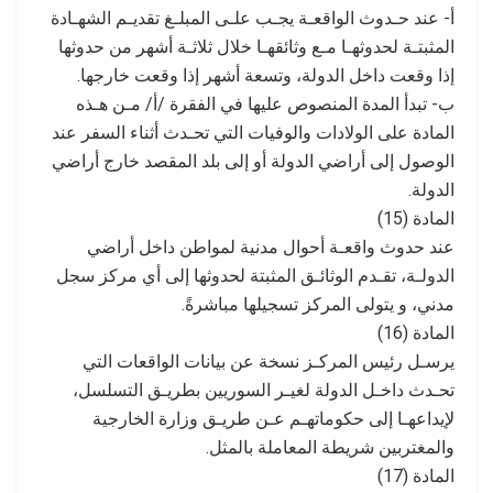
أ- عند حـدوث الواقعـة يجـب علـى المبلـغ تقديـم الشهـادة
المثبتـة لحدوثهـا مـع وثائقهـا خلال ثلاثـة أشهر من حدوثها
إذا وقعت داخل الدولة، وتسعة أشهر إذا وقعت خارجها.
ب- تبدأ المدة المنصوص عليها في الفقرة /أ/ مـن هـذه
المادة على الولادات والوفيات التي تحـدث أثناء السفر عند
الوصول إلى أراضي الدولة أو إلى بلد المقصد خارج أراضي
الدولة.
المادة (15)
عند حدوث واقعـة أحوال مدنية لمواطن داخل أراضي
الدولـة، تقـدم الوثائـق المثبتة لحدوثها إلى أي مركز سجل
مدني، و يتولى المركز تسجيلها مباشرةً.
المادة (16)
يرسـل رئيس المركـز نسخة عن بيانات الواقعات التي
تحـدث داخـل الدولة لغيـر السوريين بطريـق التسلسل،
لإيداعهـا إلى حكوماتهـم عـن طريـق وزارة الخارجية
والمغتربين شريطة المعاملة بالمثل.
المادة (17)