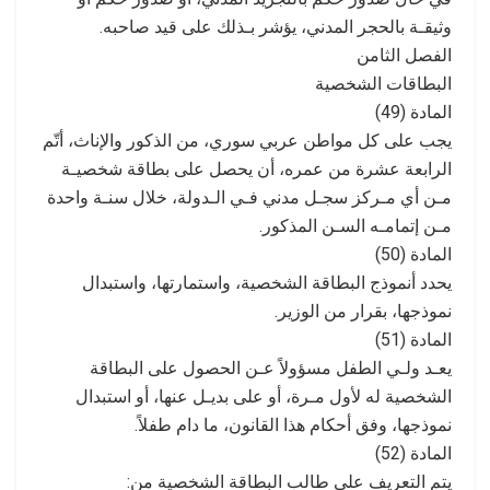
وثيقـة بالحجر المدني، يؤشر بـذلك على قيد صاحبه.
الفصل الثامن
البطاقات الشخصية
المادة (49)
يجب على كل مواطن عربي سوري، من الذكور والإناث، أتّم
الرابعة عشرة من عمره، أن يحصل على بطاقة شخصيـة
مـن أي مـركز سجـل مدني فـي الـدولة، خلال سنـة واحدة
مـن إتمامـه السـن المذكور.
المادة (50)
يحدد أنموذج البطاقة الشخصية، واستمارتها، واستبدال
نموذجها، بقرار من الوزير.
المادة (51)
يعـد ولـي الطفل مسؤولاً عـن الحصول على البطاقة
الشخصية له لأول مـرة، أو على بديـل عنها، أو استبدال
نموذجها، وفق أحكام هذا القانون، ما دام طفلاً.
المادة (52)
يتم التعريف على طالب البطاقة الشخصية من: