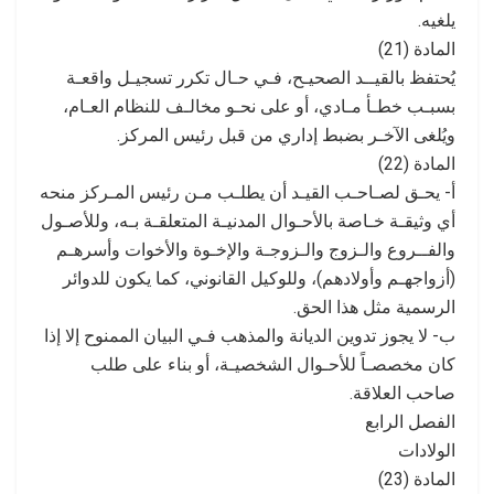
يلغيه.
المادة (21)
يُحتفظ بالقيــد الصحيـح، فـي حـال تكرر تسجيـل واقعـة
بسبـب خطـأ مـادي، أو على نحـو مخالـف للنظام العـام،
ويُلغى الآخـر بضبط إداري من قبل رئيس المركز.
المادة (22)
أ- يحـق لصـاحـب القيـد أن يطلـب مـن رئيس المـركز منحه
أي وثيقـة خـاصة بالأحـوال المدنيـة المتعلقـة بـه، وللأصـول
والفــروع والـزوج والـزوجـة والإخـوة والأخوات وأسرهـم
(أزواجهـم وأولادهم)، وللوكيل القانوني، كما يكون للدوائر
الرسمية مثل هذا الحق.
ب- لا يجوز تدوين الديانة والمذهب فـي البيان الممنوح إلا إذا
كان مخصصـاً للأحـوال الشخصيـة، أو بناء على طلب
صاحب العلاقة.
الفصل الرابع
الولادات
المادة (23)