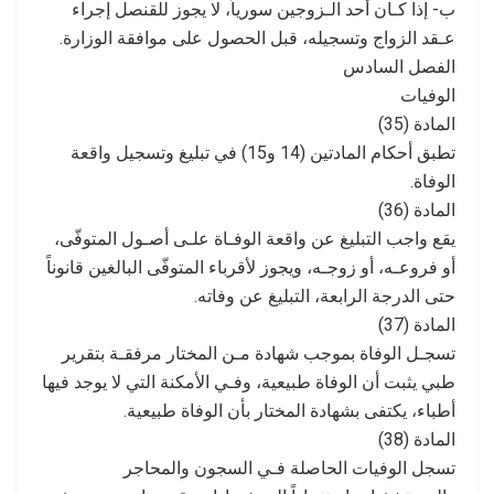
ب- إذا كـان أحد الـزوجين سورياً، لا يجوز للقنصل إجراء
عـقد الزواج وتسجيله، قبل الحصول على موافقة الوزارة.
الفصل السادس
الوفيات
المادة (35)
تطبق أحكام المادتين (14 و15) في تبليغ وتسجيل واقعة
الوفاة.
المادة (36)
يقع واجب التبليغ عن واقعة الوفـاة علـى أصـول المتوفّى،
أو فروعـه، أو زوجـه، ويجوز لأقرباء المتوفّى البالغين قانوناً
حتى الدرجة الرابعة، التبليغ عن وفاته.
المادة (37)
تسجـل الوفاة بموجب شهادة مـن المختار مرفقـة بتقرير
طبي يثبت أن الوفاة طبيعية، وفـي الأمكنة التي لا يوجد فيها
أطباء، يكتفى بشهادة المختار بأن الوفاة طبيعية.
المادة (38)
تسجل الوفيات الحاصلة فـي السجون والمحاجر