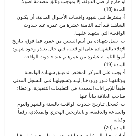
أو خارج أراضي الدولة، إلا بموجب وثائق مصدقة أصولاً.
المادة (18)
أ- يشترط فـي شهود واقعـات الأحـوال المدنية، أن يكـون
الشاهـد قـد أتـم الثامنة عشرة من عمره عند حـدوث
الواقعـة التي يشهـد عليهـا.
ب- تقبل شهـادة من أتـم الستين من عمره فما فوق، بتاريخ
الإدلاء بالشهـادة على الواقعـة، فـي حال تعـذر وجود شهـود
أتموا الثامنـة عشرة من عمرهـم عند حـدوث الواقعة.
المادة (19)
أ- يجب على المركز المختص تدقيـق شهـادة الواقعـة
ووثائقهـا فـور ورودهـا إليـه وتسجيلهـا فـي الـسجل المدني
طبقاً للإجراءات المحددة في التعليمات التنفيذية، وإعطاء
صاحب العلاقة بياناً عنها.
ب- يُسجل تـاريـخ حـدوث الواقعـة بالسنة والشهر واليوم
والساعة والدقيقة، و بالتاريخين الهجري والميلادي، رقماً
وكتابة.
المادة (20)
أ- لا تسجـل الـولادات بعـد انقضاء سنة على حـدوثها، وقبل