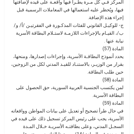
المركز فـي كل مـرة يطـرأ فيها واقعـة على قيده لإضافتها
فيها، ويُحظر عليه استعمالها في المعاملات الرسمية قبل
إجراء هذه الإضافة.
ج- للوكيـل القانوني للفئات المذكـورة في الفقرتيـن /أ/ و/
ب/، القيـام بالإجراءات اللازمـة لاستـلام البطاقة الأسرية
نيابة عنها .
المادة (57)
يحدد أنموذج البطاقـة الأسرية، وإجراءات إصدارها، ومنحها،
بقرار من الوزيـر، بالاستنـاد للقيـد المدني لكل من الزوجين،
حين طلب البطاقة.
المادة (58)
لمن يكتسب الجنسية العربية السورية، حق الحصول على
البطاقة الأسرية.
المادة (59)
في حال طرأ تصحيح أو تعديل على بيانات المواطن وواقعاته
الأسرية، يجب على رئيس المركز تسجيل ذلك على قيده في
السجـل المدني، وعلى بطاقتـه الأسريـة خـلال المـدة