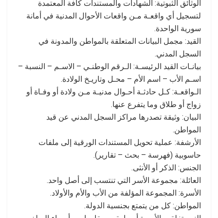
الوثائق الثبوتية: الشهادات والمستندات كافة المعتمدة
لتسجيل أي واقعـة مـن واقعات الأحوال المدنية في أمانة
سورية الواحدة.
القيد: مجمل البيانات المتعلقة بالمواطن والمدونة في
السجل المدني.
بيانـات القيد الرئيسـة: الـرقم الوطنـي – الاسـم – النسبة –
اسـم الأب – اسم الأم – محـل وتاريـخ الولادة.
الـواقعـة: كـل حادثـة أحـوال مدنيـة مـن ولادة أو وفـاة أو
زواج أو طلاق وما يتفرع عنها.
البيان: وثيقة تصدرها مراكز السجل المدني عن قيد
المواطن.
الأرشفة: عملية تحويل المستندات الورقية إلى ملفات
حاسوبية (فهرسة – بحث – تقارير).
الجنس: الذكر أو الأنثى.
العائلة: مجموعة الأسر التي تنتسب إلى أصل واحد.
الأسرة: المجموعة المؤلفة من الأب والأم والأولاد.
المواطن: كل من يتمتع بجنسية الدولة.