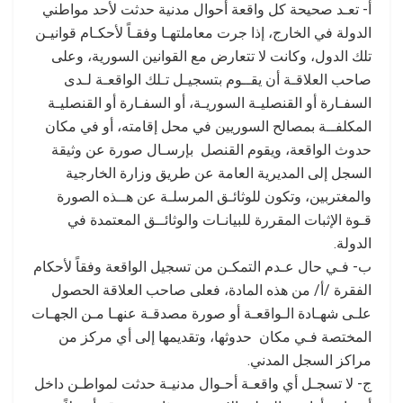
أ- تعـد صحيحة كل واقعة أحوال مدنية حدثت لأحد مواطني
الدولة في الخارج، إذا جرت معاملتهـا وفقـاً لأحكـام قوانيـن
تلك الدول، وكانت لا تتعارض مع القوانين السورية، وعلى
صاحب العلاقـة أن يقــوم بتسجيـل تـلك الواقعـة لـدى
السفـارة أو القنصليـة السوريـة، أو السفـارة أو القنصليـة
المكلفــة بمصالح السوريين في محل إقامته، أو في مكان
حدوث الواقعة، ويقوم القنصل بإرسـال صورة عن وثيقة
السجل إلى المديرية العامة عن طريق وزارة الخارجية
والمغتربين، وتكون للوثائـق المرسلـة عن هــذه الصورة
قـوة الإثبات المقررة للبيانـات والوثائــق المعتمدة في
الدولة.
ب- فـي حال عـدم التمكـن من تسجيل الواقعة وفقاً لأحكام
الفقرة /أ/ من هذه المادة، فعلى صاحب العلاقة الحصول
علـى شهـادة الـواقعـة أو صورة مصدقـة عنهـا مـن الجهـات
المختصة فـي مكان حدوثها، وتقديمها إلى أي مركز من
مراكز السجل المدني.
ج- لا تسجـل أي واقعـة أحـوال مدنيـة حدثت لمواطـن داخل