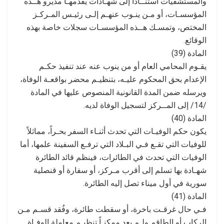
والمستشفيات استنــاداً إلى شهـادات يقدمهـا مديرو هــذه
المؤسسـات، أو مـن ينـوب عنهـم إلـى رئيـس المـركـز
المختص، وتمسـك هــذه المؤسسـات سجلات خاصة بهذه
الوقائع.
المادة (39)
يقـوم المحامي العام أو من ينوب عنه عند تنفيذ حكـم
الإعدام بحق المحكوم عليـه، بتنظيـم محضر بواقعـة الوفاة،
ويرسله ضمن المدة القانونية المنصوص عليها في المادة
/14/ إلى المــركز لتسجيل الوفاة لديه.
المادة (40)
يكون حكم الوفيـات التي تحدث أثنـاء السفر بحـراً، مماثلاً
للوفيات التي تقـع فـي البـلاد التي ترفـع السفينة علمها، أما
الوفيات التي تحدث في الطائرات، فينظم قائد الطائرة
شهـادة بها تسلم إلى أقرب مـركز، أو سفارة أو قنصلية
سورية في أول ميناء تصل إليه الطائرة.
المادة (41)
فـي حال غرقـت باخرة، أو سقطت طائرة، وفُقد قسـم مـن
الركاب أو الطاقم ولـم يعد ممكنـاً تنظيـم معاملة الوفـاة