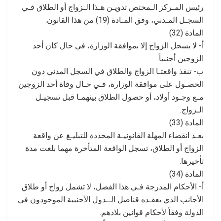
رئيس المـركز الـمختص تدويـن هـذا الـزواج أو الطلاق فـي
السجـل المـدني، وفق المـادة (19) من هذا القانون.
المادة (32)
أ- لا يسجل الزواج إلا بموافقة الوزارة، في حال كان أحد
الزوجين أجنبياً.
ب- تنفذ واقعتـا الزواج والطلاق في السجل المدني دون
الحصـول على موافقة الوزارة، فـي حـال وفاة أحد الزوجين
مـع وجـود أولاد، أو حصول الطلاق بينهمـا قبل تسجيـل
الـزواج.
المادة (33)
بعـد انقضاء المهلة القانونيـة المحددة للتبليـغ عن واقعة
الزواج أو الطلاق، تسجل الواقعة المتأخرة مهما بلغت مدة
تأخيرها.
المادة (34)
أ- الأحكام المدرجة فـي هذا الفصل، لا تشمل زواج أو طلاق
الأجانب الذي يعقـده قناصل الــدول الأجنبية الموجودون في
الدولة وفقاً لأحكام قوانين بلادهم.