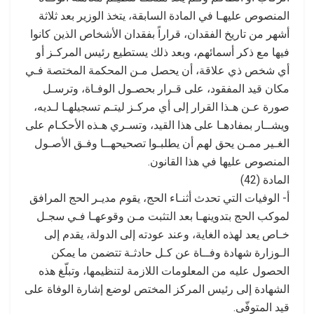
المنصوص عليهـا في المادة السابقة، يتخذ الوزير بعد ثلاثة
أشهر من تاريخ الفقدان، قراراً بفقدان الأشخاص الذين كانوا
فيها مع ذكر أسمائهم، وبعد ذلك يستطيع رئيس المركـز أو
أي شخص ذي علاقة، أن يحصل مـن المحكمة المختصة فـي
مكان قيد المفقود، على قـرار بحصـول الوفـاة، وترسـل
صورة عـن هـذا القرار إلى أي مركـز ليتـم تسجيلهـا لـديه،
ويشــار بمفادهـا على هذا القيد، وتسـري هـذه الأحكـام على
الغـير ممـن يحق لهم أن يطلبـوا تصحيحهــا وفـق الأصـول
المنصوص عليها في هذا القانون.
المادة (42)
أ- الوفيات التي تحدث أثنـاء الحج، يقوم مديـر الحج المرافق
لموكب الحج بتدوينهـا بعد التثبت مـن وقوعهـا فـي سجـل
خـاص يعد لهذه الغاية، وعند عودته إلى الدولة، يقدم إلى
الـوزارة شهادة وفــاة عن كـل حادثـة تتضمن ما يمكن
الحصول عليه من المعلومات اللازمة لتنظيمها، وتبلّغ هذه
الشهادة إلى رئيس المركز المختص لوضع إشارة الوفاة على
قيد المتوفّى.