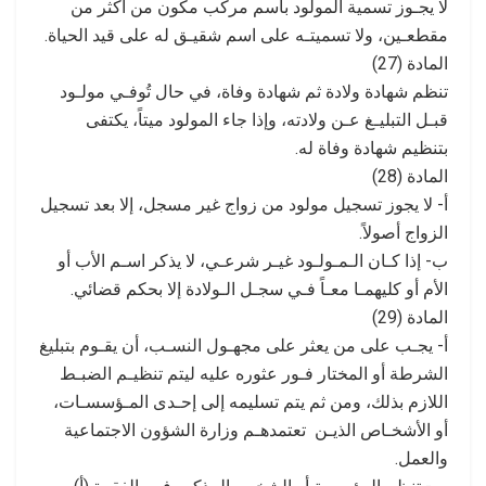
لا يجـوز تسمية المولود باسم مركب مكون من أكثر من
مقطعـين، ولا تسميتـه على اسم شقيـق له على قيد الحياة.
المادة (27)
تنظم شهادة ولادة ثم شهادة وفاة، في حال تُوفـي مولـود
قبـل التبليـغ عـن ولادته، وإذا جاء المولود ميتاً، يكتفى
بتنظيم شهادة وفاة له.
المادة (28)
أ- لا يجوز تسجيل مولود من زواج غير مسجل، إلا بعد تسجيل
الزواج أصولاً.
ب- إذا كـان الـمـولـود غيـر شرعـي، لا يذكر اسـم الأب أو
الأم أو كليهمـا معـاً فـي سجـل الـولادة إلا بحكم قضائي.
المادة (29)
أ- يجـب على من يعثر على مجهـول النسـب، أن يقـوم بتبليغ
الشرطة أو المختار فـور عثوره عليه ليتم تنظيـم الضبـط
اللازم بذلك، ومن ثم يتم تسليمه إلى إحـدى المـؤسسـات،
أو الأشخـاص الذيـن تعتمدهـم وزارة الشؤون الاجتماعية
والعمل.