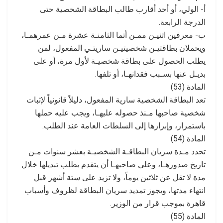
أ- الولي، أو أحد أقارب طالب البطاقة الشخصية حتى
الدرجة الرابعة.
ب- معرفين اثنيـن ممـن أتما الثامنـة عشرة مـن عمرهمـا،
ويحملان بطاقتيـن شخصيتيـن ساريتـي المفعول، لمن
يطلب الحصول على بطاقة شخصيـة لأول مرة، أو على
بديـل عنها بسـبب فقدانهـا، أو تلفها.
المادة (53)
تعد البطاقة الشخصية سارية المفعول، دليلاً قانونياً لإثبات
شخصية صاحبها مـنذ حصوله عليهـا، ويجب عليه حملها
باستمرار، وإبرازها إلى السلطات العامة عند الطلب.
المادة (54)
تحدد مـدة سريان البطاقـة الشخصيـة بعشر سنوات مـن
تاريخ صدورهـا، وعلى صاحبهـا أن يتقدم بطلب تبديلها خلال
مدة لا تقل عن ثلاثين يوماً، ولا تزيد على ستة أشهر قبل
انتهاء مدتها، ويجوز تمديد سريان البطاقة لظروف وأسباب
قاهرة بموجب قرار من الوزير.
المادة (55)