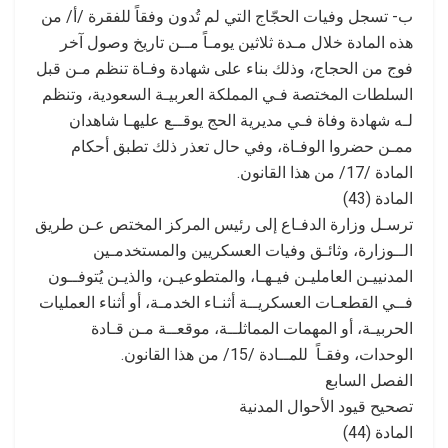
ب- تسجل وفيات الحجّاج التي لم تُدون وفقاً للفقرة /أ/ من
هذه المادة خلال مـدة ثلاثين يومـاً مــن تاريخ وصول آخر
فوج من الحجاج، وذلك بناء على شهادة وفـاة تنظم مـن قبل
السلطات المختصة فـي المملكة العربيـة السعودية، وتنظم
لـه شهادة وفاة فـي مديرية الحج يوقــع عليهـا شاهدان
ممـن حضروا الوفـاة، وفي حال تعذر ذلك تطبق أحكام
المادة /17/ من هذا القانون.
المادة (43)
ترسـل وزارة الدفـاع إلى رئيس المركز المختص عـن طريق
الــوزارة، وثائـق وفيات العسكريين والمستخدمـين
المدنييـن العامليـن فيـهـا، والمتطوعيـن، والذيـن يُتوفــون
فــي القطعـات العسكريــة أثنـاء الخدمـة، أو أثناء العمليات
الحربيـة، أو المهمات المماثلــة، موقعــة مـن قـادة
الوحدات، وفقـاً للمــادة /15/ من هذا القانون.
الفصل السابع
تصحيح قيود الأحوال المدنية
المادة (44)