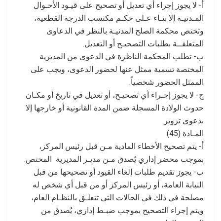
أ- لا يجوز إجراء أي تعديل أو تصحيح على قيـود الأحـوال
المـدنيـة إلا بنـاء عـلى حكـم مكتسب الدرجة القطعية،
وتختص محكمة الصلح المدنيـة بالنظر في الدعاوى
المتعلقــة بطلبات التصحيـح أو التعديل.
ب- تطلب المحكمة الناظرة في الدعوى من المديرية
المختصة تسمية ممثل عنها لحضور الدعوى، ويجب على
الممثل الحضور شخصياً.
ج- لا يجوز إجـراء أي تصحيـح، أو تعديل في تاريخ أو مكـان
حدوث الولادة المسجلة ضمن المدة القانونية أو خارجها إلا
بدعوى تزوير.
المـادة (45)
أ- يتم تصحيح الأخطاء المادية مـن قبل رئيس المركز،
بموجب محضر إداري يُصدق مـن مديـر المديرية المختص.
ب- يجوز تقديم طلبات إلغاء القيود أو تصحيحها من قبل
النيابة العامة، أو رئيس المركز أو من قبل أي شخص له
مصلحة في ذلك في الحالات التي تتعلـق بالنظـام العام،
ويتم إجراء التصحيح بموجب ضبـط إداري، يُصدق من