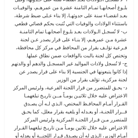
بلـوغ أصحابهـا تمـام الثامنة عشرة من عمرهـم، والوفيـات
بعـد انقضـاء سنة على حدوثهـا، إلا بناء عـلى ضبط شرطة،
باستثناء الولادات والوفيات التي تُثبت بحكم قضائي قطعي.
ب- لا تُسجـل الـولادات بعـد بلـوغ أصحابهـا تمام الثامنـة
عشرة مـن عمرهـم، إلا بنـاء على قرار يصدر عـن لجنة
فـرعية تؤلـف بقرار من المحافظ في مركز كل محافظة،
وتختص كل لجنة بالبت بالواقعات ضمن نطاق عملها.
ج- لا تُسجل ولادات المواليد غير المسجـل والدهم أو والدتهم
إذا كانوا يتبعونها في الجنسية إلا بناء على قرار يصدر عن
لجنة مركزية، تؤلف بقرار من الوزير.
د- يحـق للمتضرر من قرار اللجنة الفرعية، ولرئيس المركز
الاعتراض عليه خلال ثلاثيـن يومـاً مــن تاريـخ تبلغهمـا
القـرار أمـام المحافـظ المختص، الـذي لـه أن يصـدق
قــرار اللجنـة، أو يعـدله أو يلغيه بقرار معلل، كما يحـق
للمتضرر مـن قـرار اللجنـة المركزية ولرئيس المركز
الاعتراض عليه خلال ثلاثين يومـاً مـن تاريـخ تبلغهما القـرار
أمـام الوزير، الـذي له أن يصـدق قـرار اللجنــة أو يعدله أو