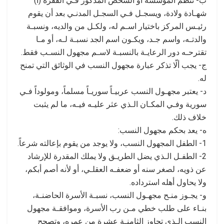
ب- تنظم المؤسسة أو الشخص المذكور فـي الفقرة (أ)
شهـادة ولادة، ويسجـل فـي السجـل المدنـي بعد أن يقوم
رئيـس المركز باختيار اسـم له، ولكـل من والديه، ونسبـة
والدتـه، واسم جـد، ويكـون اسم الجد نسبـة لـه، أو مـا
تقترحـه دور الرعايـة بالنسبـة لاسـم مجهول النسـب فقط.
ج- يجب ألّا تذكر عبارة مجهول النسب في الوثائق التي تمنح
له.
د- يعتبر مجهـول النسب عربيـاً سوريـاً مسلماً، ومولوداً فـي
سورية وفـي المكـان الـذي عثر عليـه فيـه، ما لم يثبت
خلاف ذلك.
ه- يعد بحكم مجهول النسب:
1- الطفل المجهول النسب، ولا يوجد من يقوم بإعالته شرعاً.
2- الطفـل الـذي يضل الطريـق ولا يملك المقدرة للإرشاد
عن ذويه، لصغر سنه أو ضعفـه العقلـي، أو لأنه أصم أبكم،
ولا يحاول أهله استرداده.
و- يجـوز منـح مجهـول النسب، نسبـة الأسرة الحاضنـة،
بنـاء على طلب خطي مـن رب الأسرة، وموافقـة مجهول
النسب الـذي تجاوز الثامنـة عشرة من عمره، وتصحح