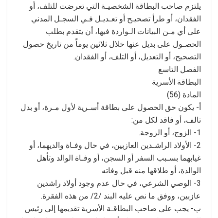
يلتزم صاحب البطاقة الشخصيـة التي تعرضت للتلف، أو
الفقدان، أو طرأ تصحيـح أو تعـديـل فـي السجـل المدني
على أي مـن البيانات الـواردة فيها، أن يتقدم بطلب
الحصـول على بديل عنها خلال ثلاثين يوماً من تاريخ حصول
التصحيح، أو التعديل، أو التلف، أو الفقدان.
الفصل التاسع
البطاقة الأسرية
المادة (56)
أ- يكون حق الحصول على بطاقة أسـرية لأول مـرة، أو بدل
تالف، أو فاقد لكل من:
1- الزوج، أو الزوجة.
2- الأولاد الراشـدين العازبين، في حال وفـاة والديهما، أو
غيابهما بسـبب السفر أو السجن، أو وفـاة الوالد وتأهل
الوالدة، أو طلاقها منه قبل وفاته.
3- الوصي الشرعي، في حال عدم وجود أولاد راشدين
عازبين، ووفق ما نص عليه البند /2/ من هذه الفقرة.
ب- يجب على صاحب البطاقـة الأسرية تقديمها إلى رئيس