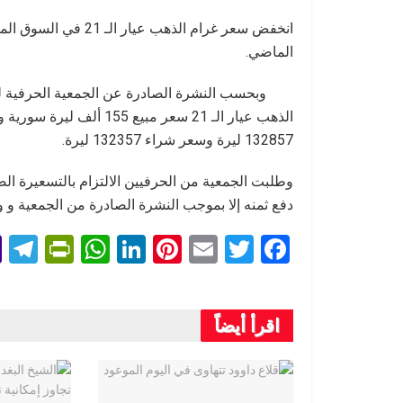
الماضي.
وبحسب النشرة الصادرة عن الجمعية الحرفية 
132857 ليرة وسعر شراء 132357 ليرة.
وطلبت الجمعية من الحرفيين الالتزام بالتسعيرة الص
دفع ثمنه إلا بموجب النشرة الصادرة من الجمعية و وزعت أرقام ه
T
Pr
W
Li
Pi
E
T
F
l
in
h
n
nt
m
wi
a
e
tF
at
ke
er
ail
tt
ce
اقرأ أيضاً
r
ri
s
dI
es
er
b
a
e
A
n
t
o
m
n
p
o