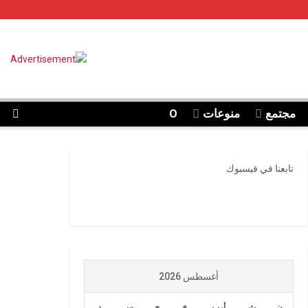
مجتمع
منوعات
O
تابعنا في فيسبوك
أغسطس 2026
ن
ث
أرب
خ
ج
س
د