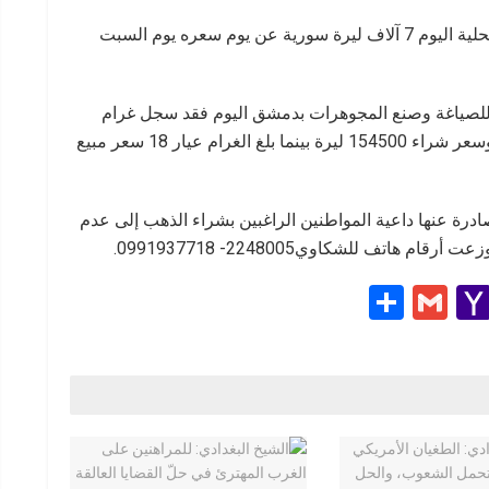
انخفض سعر غرام الذهب عيار الـ 21 في السوق المحلية اليوم 7 آلاف ليرة سورية عن يوم سعره يوم السبت
للصياغة وصنع المجوهرات بدمشق اليوم فقد سجل غرام
الذهب عيار الـ 21 سعر مبيع 155 ألف ليرة سورية وسعر شراء 154500 ليرة بينما بلغ الغرام عيار 18 سعر مبيع
ادرة عنها داعية المواطنين الراغبين بشراء الذهب إلى عدم
اتف للشكاوي2248005- 0991937718.
S
G
Y
h
m
a
e
ar
ail
h
e
o
g
o
M