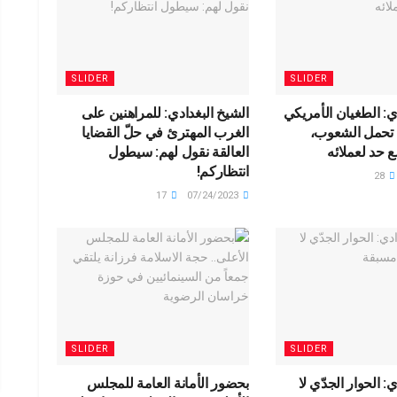
ail
SLIDER
SLIDER
ي: الطغيان الأمريكي
الشيخ البغدادي: للمراهنين على
ة تحمل الشعوب،
الغرب المهترئ في حلّ القضايا
 حد لعملائه
العالقة نقول لهم: سيطول
انتظاركم!
28
17
07/24/2023
SLIDER
SLIDER
: الحوار الجدّي لا
بحضور الأمانة العامة للمجلس