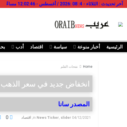
آخر تحديدث : الثلاثاء - 4: 08 :2026 / أغسطس - 12:02:46 مساءً
الرئيسية
أخبار منوعة
سياسة
اقتصاد
أدب
بح
Home
نفحات القلم
انخفاض جديد في سعر الذهب با
المصدر سانا
0
04/12/2021
slider
,
News Ticker
in
,
اقتصاد