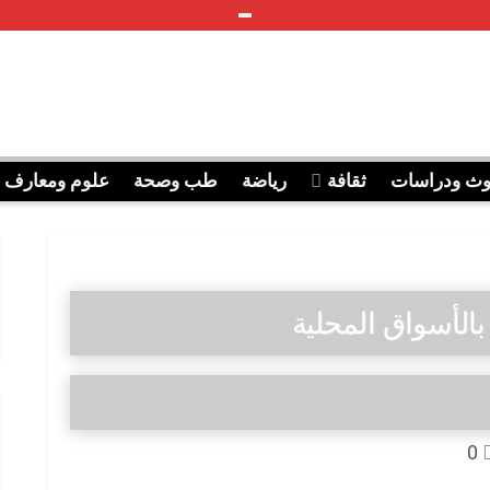
وث ودراسات
ثقافة
رياضة
طب وصحة
علوم ومعارف
لأسواق المحلية
0