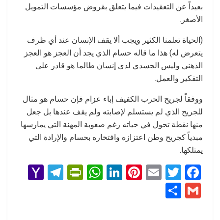
بعيداً عن التعقيدات فيما يتعلق بقروض مؤسسات التمويل
الأصغر.
(الحياة تعلمنا الكثير ويجب ألا يقف الإنسان عند أي ظرف
يتعرض له) هذا ما قاله حسام الذي يجد أن العجز هو العجز
الذهني وليس الجسدي لدى إنسان طالما هو قادر على
التفكير والعمل.
ووفقاً لجريح الحرب الكفيف إباء عزام فإن حسام هو مثال
للجريح الذي لم يستسلم لإصابته ولم يقف عندها بل جعل
منها نقطة تحول في حياته رغم صعوبة المهنة التي يمارسها
مبدياً كجريح وطن اعتزازه وافتخاره بحسام والإرادة التي
يمتلكها.
Y
T
Pr
W
Li
Pi
E
T
F
a
el
in
h
n
nt
m
wi
a
S
G
h
e
tF
at
ke
er
ail
tt
ce
h
m
o
gr
ri
s
dI
es
er
b