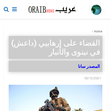
Home
القضاء على إرهابيي (داعش)
في نينوى والأنبار
المصدر سانا
03/12/2021