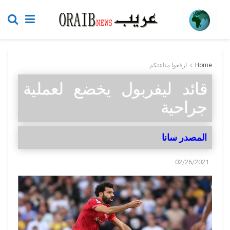
Home
ارفعوا مناعتكم
قائد ليفربول يخضع لعملية
جراحية
المصدر سانا
02/26/2021