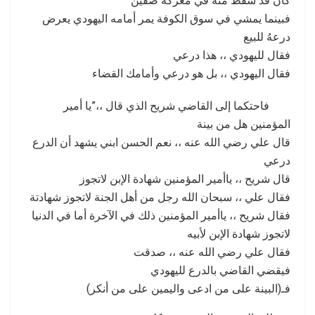
كان قد سقط منه في معركة صفين
فبينما يمشي في سوق الكوفة يمر أمامه اليهودي يعرض
درعهُ للبيع
فقال لليهودي ،، هذا درعي
فقال اليهودي ،، بل هو درعي وأمامك القضاء
فاحتكما إلى القاضي شريح الذي قال ،،”يا أمير
المؤمنين هل من بينة
قال علي رضي الله عنه ،، نعم الحسن ابني يشهد أن الدرع
درعي
قال شريح ،، ياأمير المؤمنين شهادة الإبن لاتجوز
فقال علي ،، سبحان الله رجل من أهل الجنة لاتجوز شهادتة
فقال شريح ،، ياأمير المؤمنين ذلك في الآخرة أما في الدنيا
لاتجوز شهادة الإبن لأبيه
فقال علي رضي الله عنه ،، صدقت
فيقضي القاضي بالدرع لليهودي
فـ(البينة على من ادعى واليمين على من أنكر)