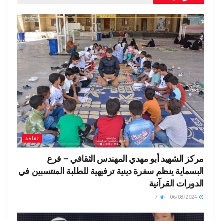
e
M
m
n
p
o
ail
dl
p
k
y
ثقافة
مركز الشهيد أبو مهدي المهندس الثقافي – فرع
البسماية ينظم سفرة دينية ترفيهية للطلبة المنتسبين في
الدورات القرآنية
7
06/08/2024