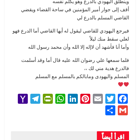
وينطلق اليهودي بالدرع وهو يكلم نفسه
أقف إلى جوار أمير المؤمنين في ساحة القضاء ويقضي
القاضي المسلم بالدرع لي
فيرجع اليهودي للقاضي ليقول له أيها القاضي أما الدرع فهو
لعلي سقط منك ليلاً
وأما أنا فأشهد أن لاإله إلا الله وأن محمد رسول الله
فلما سمعها علي رضوان الله عليه قال أما وقد أسلمت
فالدرع هدية مني لك ،،
المسلم واليهودى ومابالكم بالمسلم مع المسلم
Y
T
Pr
W
Li
Pi
E
T
F
a
el
in
h
n
nt
m
wi
a
S
G
h
e
tF
at
ke
er
ail
tt
ce
h
m
o
gr
ri
s
dI
es
er
b
ar
ail
o
a
e
A
n
t
o
اقرأ أيضاً