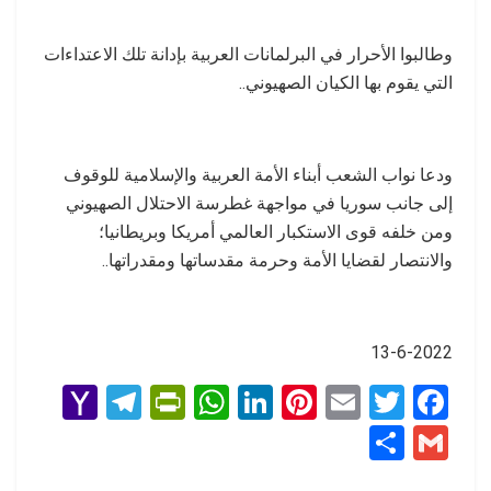
وطالبوا الأحرار في البرلمانات العربية بإدانة تلك الاعتداءات
التي يقوم بها الكيان الصهيوني..
ودعا نواب الشعب أبناء الأمة العربية والإسلامية للوقوف
إلى جانب سوريا في مواجهة غطرسة الاحتلال الصهيوني
ومن خلفه قوى الاستكبار العالمي أمريكا وبريطانيا؛
والانتصار لقضايا الأمة وحرمة مقدساتها ومقدراتها..
13-6-2022
Y
T
Pr
W
Li
Pi
E
T
F
a
el
in
h
n
nt
m
wi
a
S
G
h
e
tF
at
ke
er
ail
tt
ce
h
m