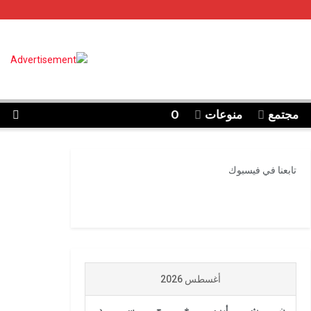
مجتمع
منوعات
O
تابعنا في فيسبوك
أغسطس 2026
ن
ث
أرب
خ
ج
س
د