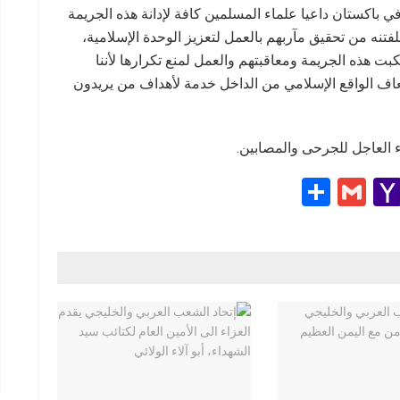
ي باكستان داعيا علماء المسلمين كافة لإدانة هذه الجريمة
تنه من تحقيق مآربهم بالعمل لتعزيز الوحدة الإسلامية،
كبت هذه الجريمة ومعاقبتهم والعمل لمنع تكرارها لأننا
ف الواقع الإسلامي من الداخل خدمة لأهداف من يريدون
ء العاجل للجرحى والمصابين.
S
G
Y
h
m
a
e
ar
ail
h
e
o
g
o
M
ail