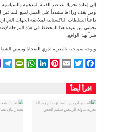
إلى إعادة تحريك عناصر الفتنة المذهبية والسياسية ف
ومن يقف وراءها مشدداً على العمل لمنع الساعين للف
داعياً السلطات الباكستانية لملاحقة الجهات التي ارت
نخشى من عودة هذا المخطط في هذه المرحلة لإضعا
شراً بهذا الواقع..
وتوجه سماحته بالتعزية لذوي الضحايا وبتمني الشفا
T
Pr
W
Li
Pi
E
T
F
l
in
h
n
nt
m
wi
a
e
tF
at
ke
er
ail
tt
ce
اقرأ أيضاً
r
ri
s
dI
es
er
b
a
e
A
n
t
o
m
n
p
o
dl
p
k
y