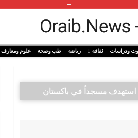
وث ودراسات
ثقافة
رياضة
طب وصحة
علوم ومعارف
ي استهدف مسجداً في باكستان