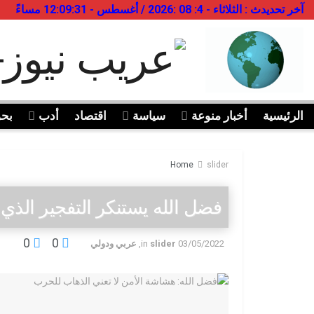
آخر تحديدث : الثلاثاء - 4: 08 :2026 / أغسطس - 12:09:31 مساءً
الرئيسية
أخبار منوعة
سياسة
اقتصاد
أدب
بح
Home
slider
فضل الله يستنكر التفجير الذ
0
0
03/05/2022
slider
in
,
عربي ودولي