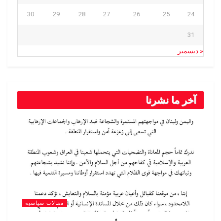
30
29
28
27
26
25
24
31
« ديسمبر
آخر ما نشرنا
مقالات سياسية