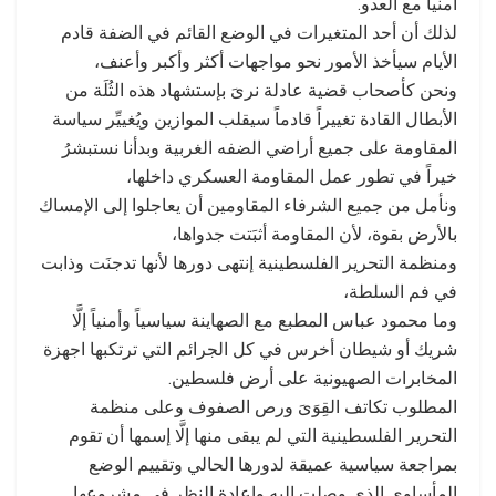
أمنياً مع العدو.
لذلك أن أحد المتغيرات في الوضع القائم في الضفة قادم
الأيام سيأخذ الأمور نحو مواجهات أكثر وأكبر وأعنف،
ونحن كأصحاب قضية عادلة نرىَ بإستشهاد هذه الثُلَة من
الأبطال القادة تغييراً قادماً سيقلب الموازين ويُغييِّر سياسة
المقاومة على جميع أراضي الضفه الغربية وبدأنا نستبشرُ
خيراً في تطور عمل المقاومة العسكري داخلها،
ونأمل من جميع الشرفاء المقاومين أن يعاجلوا إلى الإمساك
بالأرض بقوة، لأن المقاومة أثبَتت جدواها،
ومنظمة التحرير الفلسطينية إنتهى دورها لأنها تدجنَت وذابت
في فم السلطة،
وما محمود عباس المطبع مع الصهاينة سياسياً وأمنياً إلَّا
شريك أو شيطان أخرس في كل الجرائم التي ترتكبها اجهزة
المخابرات الصهيونية على أرض فلسطين.
المطلوب تكاتف القِوَىَ ورص الصفوف وعلى منظمة
التحرير الفلسطينية التي لم يبقى منها إلَّا إسمها أن تقوم
بمراجعة سياسية عميقة لدورها الحالي وتقييم الوضع
المأساوي الذي وصلت إليه وإعادة النظر في مشروعها