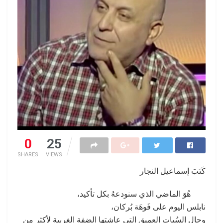
0
25
SHARES
VIEWS
كَتَبَ إسماعيل النجار
هُوَ الماضي الذي سنودعهُ بكل تأكيد،
نابلس اليوم على فَوهَة بُركان،
وحال السُبات العميق التي عاشتها الضفة الغربية لأكثر من