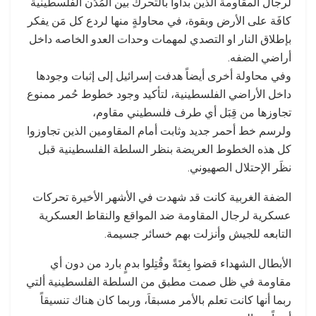
لرجال المقاومة الذين بدأوا بالتحرك بين المُدُن الفلسطينية
كافَة على الأرض وبقوة، في محاولةٍ منها لردع كل مَن يفكر
بإطلاق النار او التصدي لمهمات وحدات العدو الخاصه داخل
أراضي الضفه.
وفي محاولة أخرى أيضاً هدفت إسرائيل إلى إثبات وجودها
داخل الأراضي الفلسطينية، لتأكيد وجود خطوط حُمر ممنوع
تجاوزها من قِبَل أي طرف فلسطيني مقاوم،
ولرسم خط أحمر جديد وثابت أمام المقاومين الذين تجاوزوا
كل هذه الخطوط العريضة بنظر السلطة الفلسطينية قبل
نظَر الإحتلال الصهيوني.
الضفة الغربية كانت قد شهدت في الأشهر الأخيرة تحركات
عسكرية لرجال المقاومة ضد المواقع والنقاط العسكرية
التابعه للجيش وأنزلت بهم خسائر جسيمة.
الأبطال الشهداء قضوا بِغتَةً وقُتِلوا بدمٍ بارد من دون أي
مقاومة في ظل صمت مطبق من السلطة الفلسطينية ألتي
ربما أنها كانت تعلم بالأمر مسبقاَ، وربما كان هناك تنسيقاً