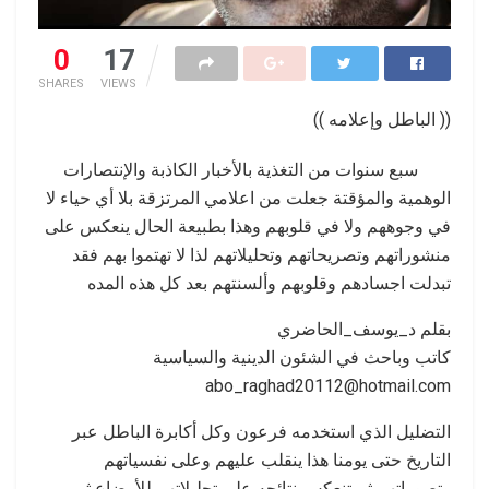
0
17
SHARES
VIEWS
(( الباطل وإعلامه ))
سبع سنوات من التغذية بالأخبار الكاذبة والإنتصارات
الوهمية والمؤقتة جعلت من اعلامي المرتزقة بلا أي حياء لا
في وجوههم ولا في قلوبهم وهذا بطبيعة الحال ينعكس على
منشوراتهم وتصريحاتهم وتحليلاتهم لذا لا تهتموا بهم فقد
تبدلت اجسادهم وقلوبهم وألسنتهم بعد كل هذه المده
بقلم د_يوسف_الحاضري
كاتب وباحث في الشئون الدينية والسياسية
abo_raghad20112@hotmail.com
التضليل الذي استخدمه فرعون وكل أكابرة الباطل عبر
التاريخ حتى يومنا هذا ينقلب عليهم وعلى نفسياتهم
وتصوراتهم ثم تنعكس نتائجه على تحليلاتهم للأوضاع ثم