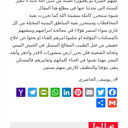
عليهم حسرة ثم يغلبون) كسنة من سنن الله ثابتة لا تتغير
كسننة التي تحدثنا عنها في مطلع هذا المقال .
شبوة ستتحرر كاملة بمشيئة الله كما تحررت بقية
المحافظات وستتحرر بقية المناطق اليمنية المحتلة من كل
غازي سواء استمر هؤلاء في معالجة امراضهم وسقمهم
بالمسكنات المؤقتة او سلموا امرهم للفناء او بحثوا عن علاج
حقيقي من قبل الطبيب المعالج المتمثل في الجيش اليمني
ولجانه الشعبية فلن تحرر ارض منشورات لاقذر واحقر وأتفه
البشر مهما تفننوا في اقتناء كلماتهم وتعابيرهم فالمسكن
يبقى مؤقتا والتنظيف للارض منهم يستمر .
#د_يوسف_الحاضري
Y
T
Pr
W
Li
Pi
E
T
F
a
el
in
h
n
nt
m
wi
a
S
G
h
e
tF
at
ke
er
ail
tt
ce
h
m
o
gr
ri
s
dI
es
er
b
ar
ail
اقرأ أيضاً