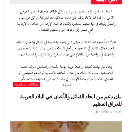
o
a
e
A
n
t
o
e
M
m
n
p
o
ail
dl
p
k
y
مقالات سياسية
بيان دعم من اتحاد القبائل والأعيان في البلاد العربية
للعراق العظيم
35
12/04/2024