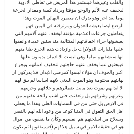
والقلب وغيرهما فيستمر هذا المريض في تعاطي الادوية
ليخفف عنه الألم والوجع مؤقتا ويزداد كمية ومقدار الجرعة
يوما بعد اخر وهو يدرك ان مصيره النهائي الموت وهذا
الوضع ايضا يعيشه العدوان ومرتزقته في اليمن فهم
يتعاطون جرعات اعلامية مؤقتة ليخفف عنهم آلامهم التي
يعيشونها جراء اخفاقاتهم المتتالية منذ سنين عديدة وانفقوا
عليها مليارات الدولارات بل وازدادت هذه الجرع ظنا منهم
انها ستشفيهم تماما وهي ليست الا ادمان يدمنون عليها
فيبحثون عما يخفف عنهم حاجتهم لتخفيف ادمانهم وبجرع
اكبر والخوف ان هؤلاء ليسوا كمرضى الابدان فلا يدركون ان
نهايتهم محتومة وهو الموت البدني لانهم اساسا لم يبق لهم
الا ابدانهم تموت بعد ماتت ضمائرهم واخلاقهم وحريتهم
وعزتهم وشرفهم بل وتعفنت حتى اشتم رائحة عفنهم من
في الارض بل حتى من في السماوات العلى وهذا ما يعطي
اهل الحق التفوق في الدنيا كوعد من وعود الله لهم بالنصر
وبسلاح من اسلحتهم هم انفسهم وكأن ما ينفقوه من اموال
هو في حقيقة الامر في سبيل هلاكهم (فسينفقونها ثم تكون