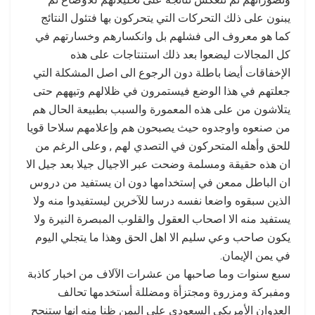
يبنون على ذلك التحركات التي يتحركون بها فتئول النتائج
كما هو معروف الى فشلهم بل وانكسارهم وخسارتهم في
كل المجالات ليضعوا بعد ذلك استنتاجات على هذه
الإخفاقات أيضا باطلة دون الرجوع الى اصل المشكلة التي
جعلتهم في هذا الوضع فيستمرون في ظلالهم وتيههم حتى
يتلاشون من على هذه المعمورة والسبب بطبيعة الحال هم
من صنعوه واوجدوه حيث يصبحون هم وإعلامهم سلاحا قويا
للحق وأهله المتحركون في التصدي لهم , وعلى الرغم من
ان هذه حقيقة ومسلمة وضحت عبر الاجيال جيلا بعد جيل الا
ان الباطل ممعن في إستخدامها دون ان يستفيد من دروس
الذين سبقوه واضعا نفسه درسا للآخرين ليستفيدوا منه ولا
يستفيد منه الا اصحاب العقول والقلوب المبصرة النيرة ولا
يكون صاحب وعي سليم الا اهل الحق وهذا ما يتجلي اليوم
في يمن الإيمان.
سبع سنوات وما صاحبها من عشرات الآلاف من اخبار كاذبة
ومفبركة ومزروة ومجتزأة ومضللة أستخدمها تحالف
العدوان الأمريكي السعودي على اليمن ظنا منه انها ستنجح