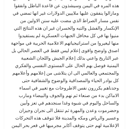
هذه المره في اليمن وسيشذون عن قاعدة الباطل وانفقوا
ومازالوا ينفقون عليها ملاييين الدولارات غير انها تمضي في
نفس مسار الصراط الذي مضت عليه سنن الاولين من
الإنكسار والفشل والتيه والخسران غير ان هذه النتائج التي
منيوا بها في كل محافل الجبهات العسكرية لم يستفيدوا
منها ليغيروا من استراتيجياتهم الاعلامية الحربية في مواجهة
اصدق واوضح واقوى إعلام ليس فقط في العصر الحالي بل
عبر التاريخ واعني بذلك إعلام الجيش واللجان الشعبية
اليمنية فوصل بهم الحال على المستوى النفسي والفكري
والمجتمعي والعالمي الى ان يتلاشى من إعلامهم وأعلامهم
كل بوادر الحياء والمصداقية والوضوح والشفافية حتى
وجدناهم يكررون نفس الاطروحات مع تغيير في اسماء
الاماكن بدء من صنعاء ثم نهم والجوف والبيضاء ومارب
والساحل واليوم في شبوة وغدا سنجدهم في تعز وأبين
وحضرموت وعدن والمهرة ثم تنتقل الى نجران وجيزان
وعسير والرياض ومكه والمدينة فلا تتوقف هذه التحركات
الإعلامية لهم حتى يتوقف أكابر مجرميها في قعر بحر اليمن