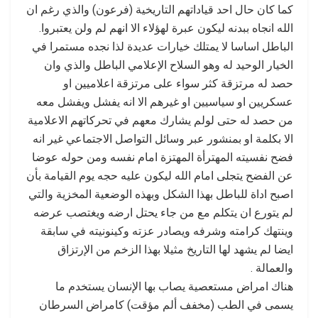
كما كان حال احد قياداتهم التاريخية (فرعون) والذي رغم ان
الله انجاه ببدنه ليكون عبرة لهؤلاء الا انهم لم ولن يعتبروا.
الباطل اساسا لا يمتلك خيارات عديدة لذا نجده مستمرا في
الخيار الوحيد له وهو السلاح الإعلامي الباطل والذي وان
حصد له مرتزقة كثر سواء على مرتزقة اعلاميين او
عسكريين او سياسيين او غيرهم الا انه يفشل ويفشل معه
من حصد له حتى لولم يشارك معهم في تحركاتهم الاعلامية
الا بكلمة او بمنشور عبر وسائل التواصل الاجتماعي غير انه
فضح نفسيته المهترأة المهتزة امام نفسه ومن حوله عوضا
عن الفضح يتجلى امام الله ليكون عليه حجه يوم القيامة بأن
اصبح اداة للباطل بهذا الشكل وبهذه الوضعية المخزية والتي
لم يتورع ان يتكلم مع من جاء يحتل ارضه ويغتصب عرضه
وينتهك كرامته وشرفه ويصادر عزته وكينونيته في سابقة
ايضا لم يشهد لها التاريخ مثيلا بهذا الزخم من الإرتزاق
والعمالة .
هناك امراض مستعصية يصاب بها الإنسان يستخدم ما
يسمى في الطب (مخفف ألم مؤقت) كامراض السرطان