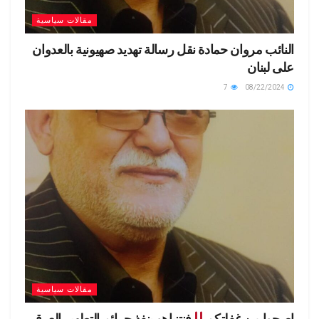
مقالات سياسية
النائب مروان حمادة نقل رسالة تهديد صهيونية بالعدوان
على لبنان
7
08/22/2024
مقالات سياسية
إصحوا من غفلتكم
فنتنياهو ينفذ جرائم التطهير العرقي