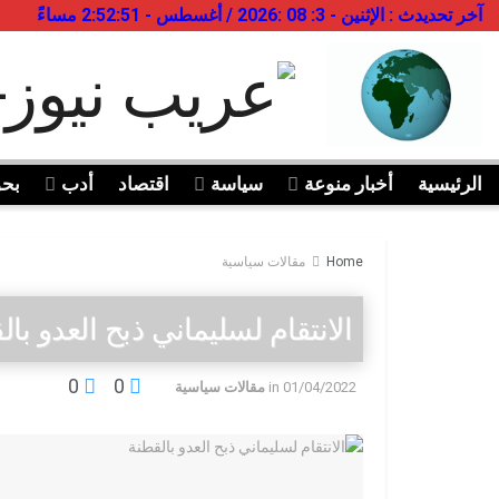
آخر تحديدث : الإثنين - 3: 08 :2026 / أغسطس - 2:52:51 مساءً
الرئيسية
أخبار منوعة
سياسة
اقتصاد
أدب
بح
Home
مقالات سياسية
الانتقام لسليماني ذبح العدو بال
0
0
01/04/2022
in
مقالات سياسية