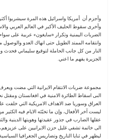
وأجزم أن أمريكا واسرائيل هذه المرة سيشربوا أك
وأخرى سقوط الحليف الأكبر في العالم العربي والاسل
الضربات اليمنية وتكرار «سايغون» عربية على سواحل
وانتقامه الممتد الطويل حتى انهاك العدو والوصول 
النار من كل جانب الحاملة لتوقيع سليماني فحدث ول
الجزيرة يفهم ما اعني.
مجموعة ضربات الانتقام الايرانية التي مضت ويعرف
الىى اسقاط الطائرة الامنية في افغانستان ومقتل 
العراق وسوريا ضد الاهداف الامريكية التي خلفت على
ليست آخر الأفعال، وإن ما تخبّئه الايام فيه الكثير 
عقلها الضارب في جذور عقيدتها وهويتها الدينية والث
الى خاتمة تشفي غليل حزن الايرانيين على عزيزهم
ليظهر في ثنايا التاريخ وتضاريس الجغرافيا السياسية.