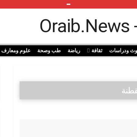
وث ودراسات
ثقافة
رياضة
طب وصحة
علوم ومعارف
قطنة