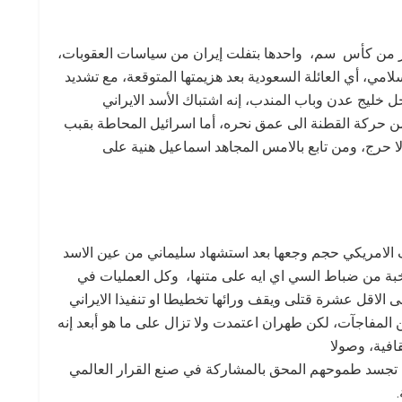
ثر من كأس سم، واحدها بتفلت إيران من سياسات العقوبات،
امي، أي العائلة السعودية بعد هزيمتها المتوقعة، مع تشديد
 خليج عدن وباب المندب، إنه اشتباك الأسد الايراني
من حركة القطنة الى عمق نحره، أما اسرائيل المحاطة بقبب
ا حرج، ومن تابع بالامس المجاهد اسماعيل هنية على
 الامريكي حجم وجعها بعد استشهاد سليماني من عين الاسد
نخبة من ضباط السي اي ايه على متنها، وكل العمليات في
 الاقل عشرة قتلى ويقف ورائها تخطيطا او تنفيذا الايراني
من المفاجآت، لكن طهران اعتمدت ولا تزال على ما هو أبعد إنه
قافية، وصولا
، تجسد طموحهم المحق بالمشاركة في صنع القرار العالمي