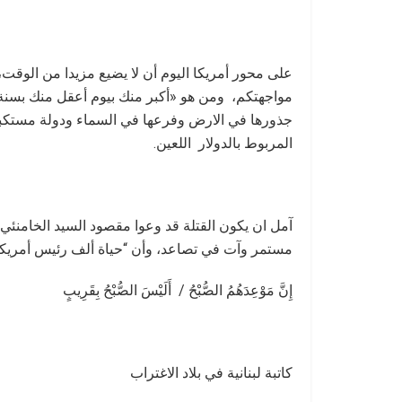
على محور أمريكا اليوم أن لا يضيع مزيدا من الوق
مواجهتكم، ومن هو «أكبر منك بيوم أعقل منك بسنة».
جذورها في الارض وفرعها في السماء ودولة مستكبرة 
المربوط بالدولار اللعين.
آمل ان يكون القتلة قد وعوا مقصود السيد الخامنئي
مستمر وآت في تصاعد، وأن “حياة ألف رئيس أمريكي 
إِنَّ مَوْعِدَهُمُ الصُّبْحُ / أَلَيْسَ الصُّبْحُ بِقَرِيبٍ
كاتبة لبنانية في بلاد الاغتراب