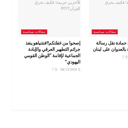
مقالات سياسية
مقالات سياسية
 حمادة نقل رسالة
إصحوا من غفلتكم‼️فنتنياهو ينفذ
 بالعدوان على لبنان
جرائم التطهير العرقي والإبادة
الجماعية لإقامة “الوطن القومي
7
اليهودي”
7
08/13/2024