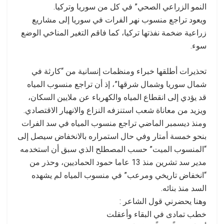
النمو الزراعي الصحي” في كل من سوريا وتركيا.
ويعود تراجع منسوب نهر الفرات في سوريا إلى مشاريع
زراعية ضخمة نفذتها تركيا، كما فاقم التغير المناخي الوضع
سوء.
تحذيرات أطلقها خبراء ومنظمات إنسانية من “كارثة في
شمال سوريا وشمال شرقها”، إذ أن تراجع منسوب المياه
قد يؤدي إلى انقطاع المياه والكهرباء عن ملايين السكان،
ويزيد من معاناة شعب استنزفه النزاع والانهيار الاقتصادي.
ومنذ ديسمبر الماضي تراجع منسوب المياه في سد الفرات
بنحو خمسة أمتار وفي حال استمراره بالانخفاض سيصل إلى
“المنسوب الميت” حسب المصطلح الذي سبق أن استخدمه
مدير سد تشرين منذ 13 عاما حمود الحماديين، وحذر من
“انخفاض تاريخي ومرعب” في منسوب المياه لم يشهده
السد منذ بنائه.
وهنا يحضرني قول الشاعر :
خطب تمادى في البقاء وأعقلت