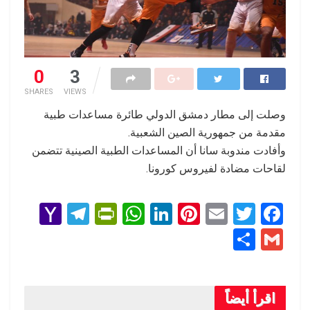
0
3
SHARES
VIEWS
وصلت إلى مطار دمشق الدولي طائرة مساعدات طبية
مقدمة من جمهورية الصين الشعبية.
وأفادت مندوبة سانا أن المساعدات الطبية الصينية تتضمن
لقاحات مضادة لفيروس كورونا.
Y
T
Pr
W
Li
Pi
E
T
F
a
el
in
h
n
nt
m
wi
a
S
G
h
e
tF
at
ke
er
ail
tt
ce
h
m
o
gr
ri
s
dI
es
er
b
ar
ail
o
a
e
A
n
t
o
اقرأ أيضاً
e