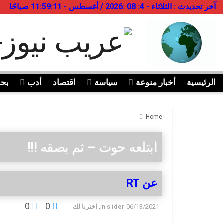
آخر تحديدث : الثلاثاء - 4: 08 :2026 / أغسطس - 11:59:11 صباحًا
الرئيسية
أخبار منوعة
سياسة
اقتصاد
أدب
بح
Home
ابتلعه حوت – ثم بصقه !!!
عن RT
0
0
06/13/2021
slider
in
,
اخترنا لك