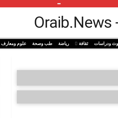
وث ودراسات
ثقافة
رياضة
طب وصحة
علوم ومعارف