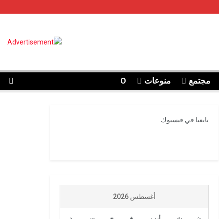
مجتمع
منوعات
O
تابعنا في فيسبوك
أغسطس 2026
ن
ث
أرب
خ
ج
س
د