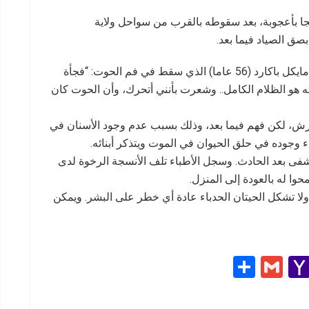
نجا بأعجوبة، بعد سقوطه بالقرب من سواحل ولاية
ق الصياد فيما بعد.
ونقلت صحيفة “Cape Cod Times” عن الصياد مايكل باكارد (56 عاما) الذي سقط في فم الحوت: “فجأة
ه هو الظلام الكامل.. وشعرت بأنني أتحرك، وأن الحوت كان
لقرش، لكن فهم فيما بعد، وذلك بسبب عدم وجود الأسنان في
ء وجوده في حلق الحيوان في الموت ويتذكر أبنائه.
تشفى بعد الحادث. وسجل الأطباء تلف الأنسجة الرخوة لدى
ا له بالعودة إلى المنزل.
. ولا تشكل الحيتان الحدباء عادة أي خطر على البشر. ويمكن
S
G
Y
h
m
a
e