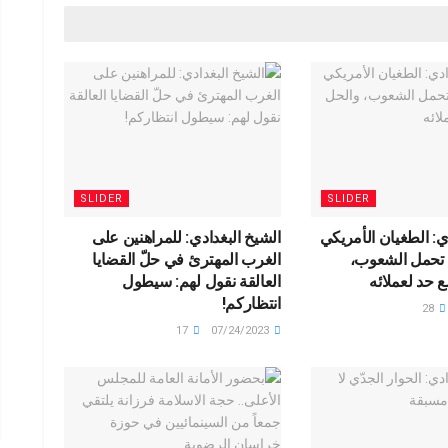
ar
ail
h
e
o
g
o
M
ail
SLIDER
SLIDER
ي: الطغيان الأمريكي
الشيخ البغدادي: للمراهنين على
ة تحمل الشعوب،
الغرب المهترئ في حلّ القضايا
 حد لعملائه
العالقة نقول لهم: سيطول
انتظاركم!
28
17
07/24/2023