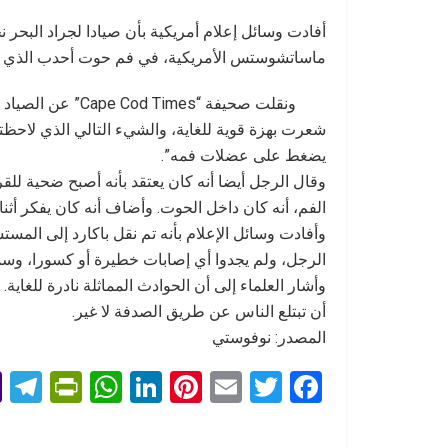
أفادت وسائل إعلام أمريكية بأن صيادا لجراد البحر 
ماساتشوستس الأمريكية، في فم حوت أحدب الذي بص
شعرت بهزة قوية للغاية، والشيء التالي الذي لاحظت
يضغط على عضلات فمه”.
وقال الرجل أيضا أنه كان يعتقد بأنه أصبح ضحية ل
الفم، أنه كان داخل الحوت. وأضاف أنه كان يفكر أثنا
وأفادت وسائل الإعلام بأنه تم نقل باكارد إلى المس
الرجل، ولم يجدوا أي إصابات خطيرة أو كسورا، وسمحو
وأشار العلماء إلى أن الحوادث المماثلة نادرة للغاية
أن تبتلع الناس عن طريق الصدفة لا غير.
المصدر: نوفوستي
T
Pr
W
Li
Pi
E
T
F
l
in
h
n
nt
m
wi
a