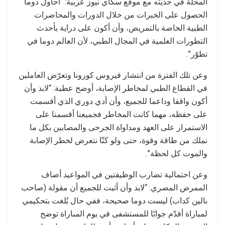
المحلة في حديثه مع موقع سكاي نيوز عربية: “أحاول دوما
الحصول على الخبرات من خلال الدورات والمحاضرات
الطبية الخاصة بالتمريض، وأن أكون على دراية بأحدث
التطورات العلمية في المجال الطبي، لأن العالم دوما في
تطوّر”.
وعن تلك الفترة من انتشار فيروس كورونا وتعرّض العاملين
في القطاع الطبي لمخاطر الإصابة، أوضح عطية: “لابد وأن
أكون واقفا وداعما للجميع، وأن أدي دوري الذي أقسمت
على حفظه، مهما كانت المخاطر فجميعنا أقسمنا على
الاستمرار على العهد ومداواة الجرحى والمصابين بكل ما
نملك من طاقة وقوة، حتى ولو كنّا نتعرض لخطر الإصابة
والموت كل لحظة”.
وعن احتمالية تضارب الوظيفتين في المواعيد أضاف
الممرض المصري: “لابد وأن أثبت للجميع أن مقولة (صاحب
بالين كداب) ليست دوما صحيحة، ففي حال بُلغت بتحكيمي
لمباراة أقدّم جوابًا للمستشفى في يوم المباراة توضح