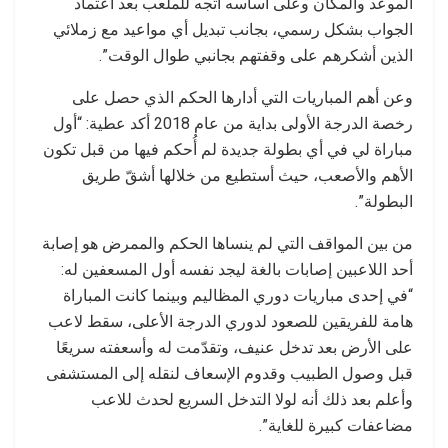
الموعد والمكان وعلى أساسه أتجه للملعب بعد اعتماد
الجواب بشكل رسمي، بجانب تبديل أي مواعيد مع زملائي
الذين أشكرهم على وقفتهم بجانبي طوال الوقت”.
وعن أهم المباريات التي أدارها الحكم الذي حصل على
رخصة الدرجة الأولى بداية من عام 2018 أكد عطية: “أول
مباراة لي في أي بطولة جديدة لم أُحكم فيها من قبل تكون
الأهم والأصعب، حيث أستطيع من خلالها أشقّ طريق
البطولة”.
من بين المواقف التي لم ينساها الحكم والممرض هو إصابة
أحد اللاعبين إصابات بالغة ليجد نفسه أول المسعفين له:
“في إحدى مباريات دوري المظاليم وبينما كانت المباراة
هامة للفريقين للصعود لدوري الدرجة الأعلى، سقط لاعب
على الأرض بعد تدخل عنيف، وتقدّمت له وأسعفته سريعًا
قبل وصول الطبيب وقدوم الإسعاف لنقله إلى المستشفى
وأعلم بعد ذلك أنه لولا التدخل السريع لحدث للاعب
مضاعفات كبيرة للغاية”.