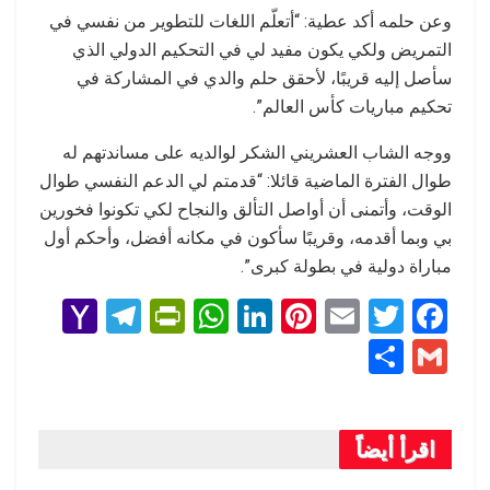
وعن حلمه أكد عطية: “أتعلّم اللغات للتطوير من نفسي في
التمريض ولكي يكون مفيد لي في التحكيم الدولي الذي
سأصل إليه قريبًا، لأحقق حلم والدي في المشاركة في
تحكيم مباريات كأس العالم”.
ووجه الشاب العشريني الشكر لوالديه على مساندتهم له
طوال الفترة الماضية قائلا: “قدمتم لي الدعم النفسي طوال
الوقت، وأتمنى أن أواصل التألق والنجاح لكي تكونوا فخورين
بي وبما أقدمه، وقريبًا سأكون في مكانه أفضل، وأحكم أول
مباراة دولية في بطولة كبرى”.
Y
T
Pr
W
Li
Pi
E
T
F
a
el
in
h
n
nt
m
wi
a
S
G
h
e
tF
at
ke
er
ail
tt
ce
h
m
o
gr
ri
s
dI
es
er
b
ar
ail
o
a
e
A
n
t
o
اقرأ أيضاً
e