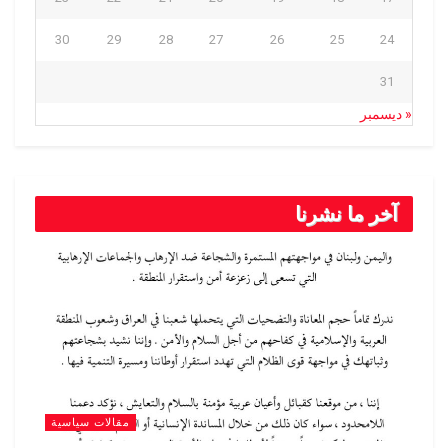
30
29
28
27
26
25
24
31
« ديسمبر
آخر ما نشرنا
مقالات سياسية