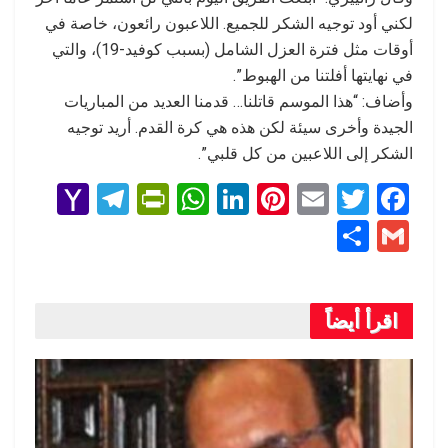
لكني أود توجيه الشكر للجميع. اللاعبون رائعون، خاصة في
أوقات مثل فترة العزل الشامل (بسبب كوفيد-19)، والتي
في نهايتها أفلتنا من الهبوط”.
وأضاف: “هذا الموسم قاتلنا… قدمنا العديد من المباريات
الجيدة وأخرى سيئة لكن هذه هي كرة القدم. أريد توجيه
الشكر إلى اللاعبين من كل قلبي”.
Y
T
Pr
W
Li
Pi
E
T
F
a
el
in
h
n
nt
m
wi
a
S
G
h
e
tF
at
ke
er
ail
tt
ce
h
m
o
gr
ri
s
dI
es
er
b
ar
ail
o
a
e
A
n
t
o
اقرأ أيضاً
e
M
m
n
p
o
ail
dl
p
k
y