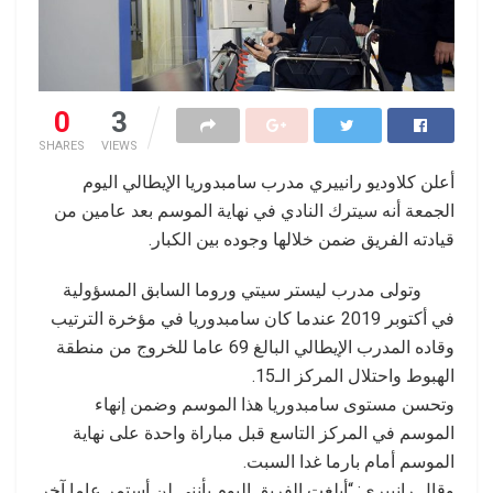
0
3
SHARES
VIEWS
أعلن كلاوديو رانييري مدرب سامبدوريا الإيطالي اليوم
الجمعة أنه سيترك النادي في نهاية الموسم بعد عامين من
قيادته الفريق ضمن خلالها وجوده بين الكبار.
وتولى مدرب ليستر سيتي وروما السابق المسؤولية
في أكتوبر 2019 عندما كان سامبدوريا في مؤخرة الترتيب
وقاده المدرب الإيطالي البالغ 69 عاما للخروج من منطقة
الهبوط واحتلال المركز الـ15.
وتحسن مستوى سامبدوريا هذا الموسم وضمن إنهاء
الموسم في المركز التاسع قبل مباراة واحدة على نهاية
الموسم أمام بارما غدا السبت.
وقال رانييري: “أبلغت الفريق اليوم بأنني لن أستمر عاما آخر