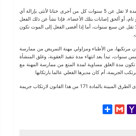
وبحسب التعديل الجديد، فإنه يعاقب بالسجن مدة لا تقل عن 5 سنوات كل من أجرى ختانا لأنثى بإزالة أي
تام، أو ألحق إصابات بتلك الأعضاء، فإذا نشأ عن ذلك الفعل
 تقل عن سبع سنوات، أما إذا أفضى الفعل إلى الموت تكون
.
 مرتكبها، من الأطباء ومزاولي مهنة التمريض من ممارسة
 سنوات، تبدأ بعد انتهاء مدة تنفيذ العقوبة، وغلق المنشأة
 تكون مدة الغلق مساوية لمدة المنع من ممارسة المهنة مع
تكب الجريمة، أم كان مديرها الفعلي عالما بارتكابها.
كما يعاقب بالحبس كل من روّج أو شجع أو دعا بإحدى الطرق المبينة بالمادة 171 من هذا القانون لارتكاب جريمة
S
G
Y
h
m
a
e
ar
ail
h