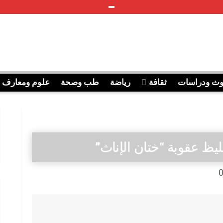
وث ودراسات
ثقافة
رياضة
طب وصحة
علوم ومعارف
ظ عقوبة “ختان الإناث”