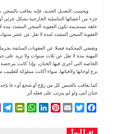
جزء من أعضائها التناسلية الخارجية بشكل جزئي أو 
عاهة مستديمة تكون العقوبة السجن المشدد مدة لا
العقوبة السجن المشدد لمدة لا تقل عن عشر سنوات
وتقضي المحكمة فضلا عن العقوبات السابقة بحرمان
المهنة مدة لا تقل عن ثلاث سنوات ولا تزيد على خمس
الخاصة التي أجرى فيها الختان، وإذا كانت مرخصة
نزع لوحاتها ولافتاتها، سواء أكانت مملوكة للطبيب مر
ختان أنثى ولو لم يترتب على فعله أثر.
T
Pr
W
Li
Pi
E
T
F
l
in
h
n
nt
m
wi
a
e
tF
at
ke
er
ail
tt
ce
اقرأ أيضاً