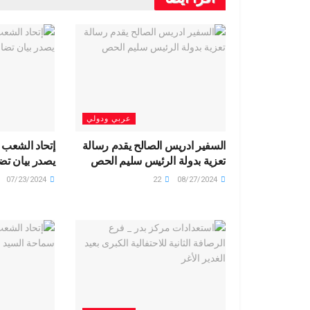
r
ri
s
dI
es
er
b
a
e
A
n
t
o
m
n
p
o
dl
p
k
y
عربي ودولي
السفير ادريس الصالح يقدم رسالة
إتحاد الشعب 
تعزية بدولة الرئيس سليم الحص
يصدر بيان تض
07/23/2024
22
08/27/2024