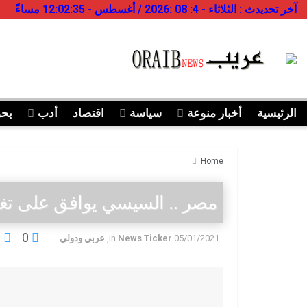
آخر تحديدث : الثلاثاء - 4: 08 :2026 / أغسطس - 12:02:35 مساءً
الرئيسية
أخبار منوعة
سياسة
اقتصاد
أدب
بح
Home
مصر .. السيسي يوافق على تغلي
0
0
05/01/2021
News Ticker
in
,
عربي ودولي