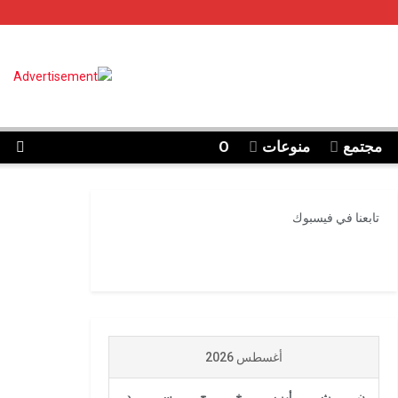
مجتمع
منوعات
O
تابعنا في فيسبوك
أغسطس 2026
ن
ث
أرب
خ
ج
س
د