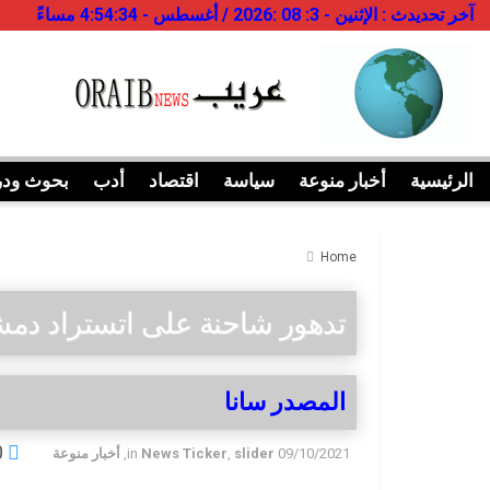
آخر تحديدث : الإثنين - 3: 08 :2026 / أغسطس - 4:54:34 مساءً
الرئيسية
أخبار منوعة
سياسة
اقتصاد
أدب
بحوث ود
Home
تدهور شاحنة على اتستراد د
المصدر سانا
0
09/10/2021
slider
,
News Ticker
in
,
أخبار منوعة