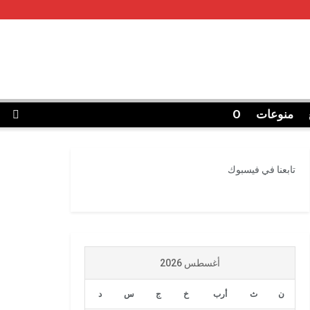
منوعات
O
تابعنا في فيسبوك
أغسطس 2026
ن
ث
أرب
خ
ج
س
د