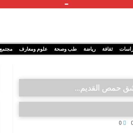
راسات
ثقافة
رياضة
طب وصحة
علوم ومعارف
مجتمع
مشق حمص القديم…
0