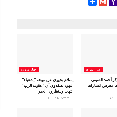
S
G
Y
h
m
a
e
ar
ail
h
e
o
g
o
M
ail
أخبار منوعة
أخبار منوعة
كر أحمد الصيني
إسلام بحيري عن نبوءة “إشعياء”:
ت معرض الشارقة
اليهود يعتقدون أن “عقوبة الرب”
انتهت وينتظرون الخير
4
11/05/2023
61