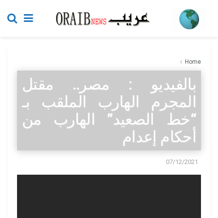
Home
بالفيديو : مصر.. مقتل
المجرم الهارب الملقب بـ
“خط الصعيد” الهارب من
أحكام إعدام
07/12/2021