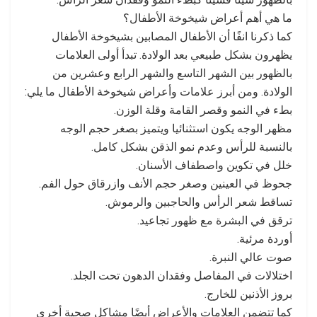
ما هي أهم أعراض شيخوخة الأطفال؟
كما ذكرنا انفًا أن الأطفال المصابين بشيخوخة الأطفال
يظهرون بشكل طبيعي بعد الولادة. تبدأ أولى العلامات
بالظهور بين الشهر التاسع والشهر الرابع وعشرين من
الولادة. ومن أبرز علامات وأعراض شيخوخة الأطفال ما يلي:
بطء في النمو وقصر القامة وقلة الوزن.
مظهر الوجه يكون استثنائيا ويتميز بصغر حجم الوجه
بالنسبة للرأس وعدم نمو الذقن بشكل كامل.
خلل في تكوين واصطفاف الأسنان.
جحوظ في العينين وصغر حجم الأنف وازرقاق حول الفم.
تساقط شعر الرأس والحاجبين والرموش.
ترقق في البشرة مع ظهور تجاعيد.
أوردة مرئية.
صوت عالي النبرة.
اختلالات في المفاصل وفقدان الدهون تحت الجلد.
بروز الأذنين للخارج.
كما تتضمن العلامات والأعراض أيضًا مشاكل صحية أخرى