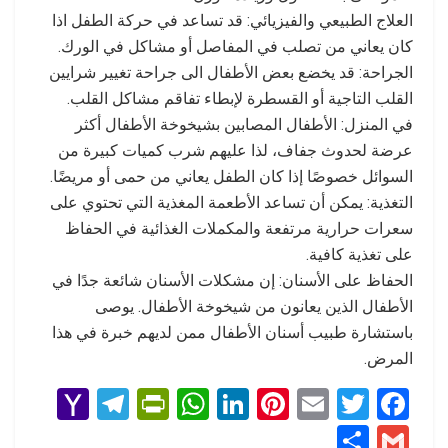
العلاج الطبيعي والفيزيائي: قد تساعد في حركة الطفل اذا
كان يعاني من تصلب في المفاصل أو مشاكل في الورك.
الجراحة: قد يخضع بعض الأطفال الى جراحة تغيير شرايين
القلب التاجية أو القسطرة لإبطاء تفاقم مشاكل القلب.
في المنزل: الأطفال المصابين بشيخوخة الأطفال أكثر
عرضة لحدوث جفاف، لذا عليهم شرب كميات كبيرة من
السوائل خصوصًا إذا كان الطفل يعاني من حمى أو مريضًا.
التغذية: يمكن أن تساعد الأطعمة المغذية التي تحتوي على
سعرات حرارية مرتفعة والمكملات الغذائية في الحفاظ
على تغذية كافية.
الحفاظ على الأسنان: إن مشكلات الأسنان شائعة جدًا في
الأطفال الذين يعانون من شيخوخة الأطفال. يوصى
باستشارة طبيب أسنان الأطفال ممن لديهم خبرة في هذا
المرض.
Y
T
Pr
W
Li
Pi
E
T
F
a
el
in
h
n
nt
m
wi
a
S
G