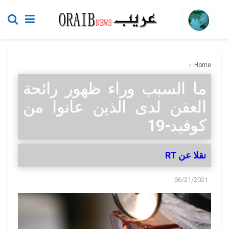
Home
ما السبب وراء ظهور رائحة
العفن لدى الذين عانوا من
كوفيد-19
نقلا عن RT
06/21/2021