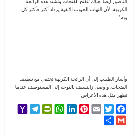
الناصور أيضا. هناك تنفتح الفتحات وتشتد هذه الرائحة
الكريهة، لأن التهاب الجيوب الأنفية يزداد أكثر فأكثر كل
يوم”.
وأشار الطبيب إلى أن الرائحة الكريهة تختفي مع تنظيف
الفتحات. وأوصى زايتسيف بالتوجه إلى المستوصف عندما
تظهر مثل هذه الأعراض
Y
T
Pr
W
Li
Pi
E
T
F
a
el
in
h
n
nt
m
wi
a
S
G
h
e
tF
at
ke
er
ail
tt
ce
h
m