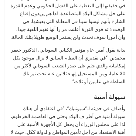
في حقيقتها إلى التغطية على الفشل الحكومي وعدم القدرة
على حل مشاكل البلاد المتصاعدة، لذا هم يريدون إقناع
الشارع بأنهم ليسوا سببا في المعاناة التي يعيشها، في
الوقت ذاته قوى الثورة أعلنت مرارا أنها تفهم اللعبة جيدا،
وأن أمورا سوف تحدث ولن يستمر الوضع طويلا بتلك الحالة.
بداية يقول أمين عام مؤتمر الكنابي السوداني، الدكتور جعفر
محمدين: “في تقديري أن النظام السابق لا يزال موجود بكل
إمكانياته والذي جثم على صدر الشعب السوداني لأكثر من
30 عاما، ومن المستحيل إنهاء ثلاثين عام تحت نير تلك
السلطة في عامين أو ثلاث”.
سيولة أمنية
وأضاف في حديثه لـ”سبوتنيك”، “في اعتقادي أن هناك
سيولة أمنية في أطراف البلاد وحتى في العاصمة الخرطوم،
لذا على مجلس الوزراء أن يجعل كل الأجهزة الأمنية على
أهبة الاستعداد من أجل تأمين المواطن والدولة ككل، حيث لا