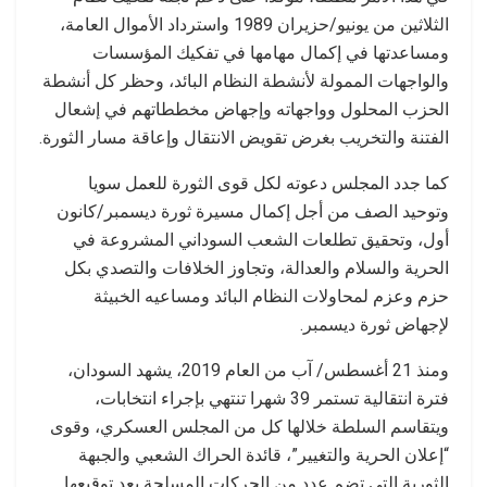
الثلاثين من يونيو/حزيران 1989 واسترداد اﻷموال العامة،
ومساعدتها في إكمال مهامها في تفكيك المؤسسات
والواجهات الممولة ﻷنشطة النظام البائد، وحظر كل أنشطة
الحزب المحلول وواجهاته وإجهاض مخططاتهم في إشعال
الفتنة والتخريب بغرض تقويض الانتقال وإعاقة مسار الثورة.
كما جدد المجلس دعوته لكل قوى الثورة للعمل سويا
وتوحيد الصف من أجل إكمال مسيرة ثورة ديسمبر/كانون
أول، وتحقيق تطلعات الشعب السوداني المشروعة في
الحرية والسلام والعدالة، وتجاوز الخلافات والتصدي بكل
حزم وعزم لمحاوﻻت النظام البائد ومساعيه الخبيثة
لإجهاض ثورة ديسمبر.
ومنذ 21 أغسطس/ آب من العام 2019، يشهد السودان،
فترة انتقالية تستمر 39 شهرا تنتهي بإجراء انتخابات،
ويتقاسم السلطة خلالها كل من المجلس العسكري، وقوى
“إعلان الحرية والتغيير”، قائدة الحراك الشعبي والجبهة
الثورية التي تضم عدد من الحركات المسلحة بعد توقيعها