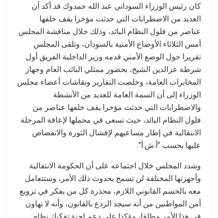
كان رئيس الوزراء السوداني عبد الله حمدوك قد أكد أن
العديد من الاضطرابات التي حدثت مؤخرا يقف خلفها
عناصر من فلول النظام البائد، وذلك خلال مناقشة المجلس
أمس الثلاثاء الأوضاع الأمنية بالسودان، وتلقى المجلس
تقريرا حول الوضع الأمني قدمه وزير الداخلية الفريق أول
شرطة عزالدين الشيخ، بحضور ممثلي النائب العام وجهاز
المخابرات العامة، وخلصت التقارير ونقاشات أعضاء مجلس
الوزراء إلى أن السمة العامة للعديد من اﻷنشطة
والاضطرابات التي حدثت مؤخرا يقف خلفها عناصر من
فلول النظام البائد، حيث تسعى في مجملها لإعاقة المرحلة
الانتقالية في إطار مساعيهم لإفشال الثورة والانقضاض
عليها بحسب “أ.ش.أ”.
وشدد المجلس خلال اجتماعه على أن الحكومة الانتقالية
وأجهزتها المختلفة لن تسمح بحدوث ذلك الأمر، وستتعامل
معه بالحسم القانوني اللازم، محذرة كل من يفكر في ترويع
أمن المواطنين من أنه سيجد الردع بالقانون، وأنه لا تهاون
في هذا الأمر مطلقا، مؤكدا على دعم لجنة تفكيك نظام