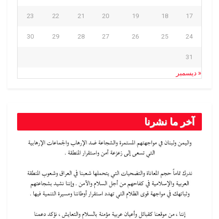
23
22
21
20
19
18
17
30
29
28
27
26
25
24
31
« ديسمبر
آخر ما نشرنا