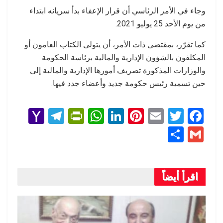
وجاء في الأمر الرئاسي أن قرار الإعفاء بدأ سريانه ابتداء
من يوم الأحد 25 يوليو 2021.
كما تقرّر، بمقتضى ذات الأمر، أن يتولى الكتاب العامون أو
المكلفون بالشؤون الإدارية والمالية برئاسة الحكومة
والوزارات المذكورة تصريف أمورها الإدارية والمالية إلى
حين تسمية رئيس حكومة جديد وأعضاء جدد فيها.
Y
T
Pr
W
Li
Pi
E
T
F
a
el
in
h
n
nt
m
wi
a
S
G
h
e
tF
at
ke
er
ail
tt
ce
h
m
o
gr
ri
s
dI
es
er
b
ar
ail
o
a
e
A
n
t
o
اقرأ أيضاً
e
M
m
n
p
o
ail
dl
p
k