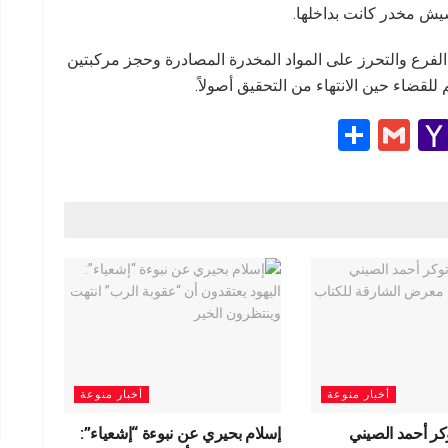
ش مخدر كانت بداخلها.
لفرع والتحرز على المواد المخدرة المصادرة وحجز مركبتين
قضاء حين الانتهاء من التحقيق أصولاً.
S
G
Y
h
m
a
e
ar
ail
h
e
o
g
o
M
ail
أخبار منوعة
أخبار منوعة
كر أحمد الصيني
إسلام بحيري عن نبوءة “إشعياء”: