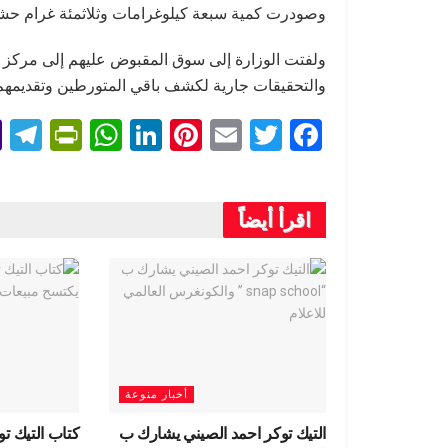
وصودرت كمية سبعة كيلوغرامات وثلاثمئة غرام حشي
ولفتت الوزارة إلى سوق المقبوض عليهم إلى مركز ا
والتحقيقات جارية لكشف باقي المتورطين وتقديمهم لل
T
Pr
W
Li
Pi
E
T
F
l
in
h
n
nt
m
wi
a
e
tF
at
ke
er
ail
tt
ce
اقرأ أيضاً
r
ri
s
dI
es
er
b
a
e
A
n
t
o
m
n
p
o
dl
p
k
y
أخبار منوعة
التيك توكر احمد الصيني يشارك ب
كتاب التيك تو