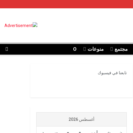
مجتمع
منوعات
O
تابعنا في فيسبوك
أغسطس 2026
ن
ث
أرب
خ
ج
س
د