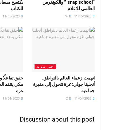
“snap school ” والكونغرس
يكتسح مبيعا
العالمي للاعلام
للكتاب
11/05/2023
74
11/15/2023
أخبار منوعة
اتهمت زعماء العالم بالتواطؤ..
حقق تفاعلًا وا
أنجلينا جولي: غزة تتحول إلى مقبرة
مكي ينتقد ال
جماعية
غزة
11/04/2023
2
11/04/2023
Discussion about this post