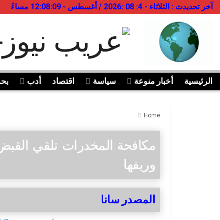
آخر تحديدث : الثلاثاء - 4: 08 :2026 / أغسطس - 12:08:09 مساءً
الرئيسية
أخبار منوعة
سياسة
اقتصاد
أدب
بح
Home
مكافحة المخدرات تلقي القب
وريفها
المصدر سانا