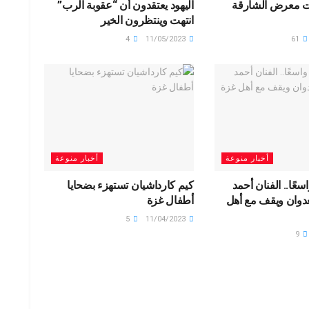
ت معرض الشارقة
اليهود يعتقدون أن “عقوبة الرب”
انتهت وينتظرون الخير
4
11/05/2023
61
أخبار منوعة
أخبار منوعة
سعًا.. الفنان أحمد
كيم كارداشيان تستهزء بضحايا
عدوان ويقف مع أهل
أطفال غزة
5
11/04/2023
9