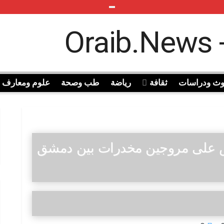
وث ودراسات
ثقافة
رياضة
طب وصحة
علوم ومعارف
ض على مروجين مخدرات بين دمشق