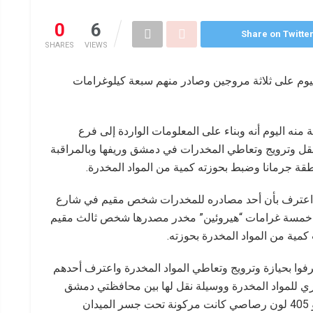
0
6
Share on Twitte
SHARES
VIEWS
وم على ثلاثة مروجين وصادر منهم سبعة كيلوغرامات
منه اليوم أنه وبناء على المعلومات الواردة إلى فرع
 وترويج وتعاطي المخدرات في دمشق وريفها وبالمراقبة
ة جرمانا وضبط بحوزته كمية من المواد المخدرة.
يه اعترف بأن أحد مصادره للمخدرات شخص مقيم في شارع
ة خمسة غرامات “هيروئين” مخدر مصدرها شخص ثالث مقيم
مية من المواد المخدرة بحوزته.
رفوا بحيازة وترويج وتعاطي المواد المخدرة واعترف أحدهم
ي للمواد المخدرة ووسيلة نقل لها بين محافظتي دمشق
وريفها وبدلالة المذكور ضبطت السيارة من نوع بيجو 405 لون رصاصي كانت مركونة تحت جسر الميدان